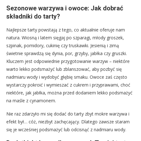
Sezonowe warzywa i owoce: Jak dobrać
składniki do tarty?
Najlepsze tarty powstają z tego, co aktualnie oferuje nam
natura. Wiosną i latem sięgaj po szparagi, młody groszek,
szpinak, pomidory, cukinię czy truskawki. Jesienią i zimą
świetnie sprawdzą się dynia, por, grzyby, jabłka czy gruszki.
Kluczem jest odpowiednie przygotowanie warzyw – niektóre
warto lekko podsmażyć lub zblanszować, aby pozbyć się
nadmiaru wody i wydobyć głębię smaku. Owoce zaś często
wystarczy pokroić i wymieszać z cukrem i przyprawami, choć
niektóre, jak jabłka, można przed dodaniem lekko podsmażyć
na maśle z cynamonem.
Nie raz zdarzyło mi się dodać do tarty zbyt mokre warzywa i
efekt był… cóż, niezbyt zachęcający. Dlatego zawsze staram
się je wcześniej podsmażyć lub odcisnąć z nadmiaru wody.