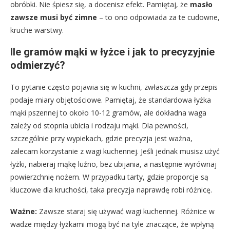
obróbki. Nie śpiesz się, a docenisz efekt. Pamiętaj, że
masło
zawsze musi być zimne
– to ono odpowiada za te cudowne,
kruche warstwy.
Ile gramów mąki w łyżce i jak to precyzyjnie
odmierzyć?
To pytanie często pojawia się w kuchni, zwłaszcza gdy przepis
podaje miary objętościowe. Pamiętaj, że standardowa łyżka
mąki pszennej to około 10-12 gramów, ale dokładna waga
zależy od stopnia ubicia i rodzaju mąki. Dla pewności,
szczególnie przy wypiekach, gdzie precyzja jest ważna,
zalecam korzystanie z wagi kuchennej. Jeśli jednak musisz użyć
łyżki, nabieraj mąkę luźno, bez ubijania, a następnie wyrównaj
powierzchnię nożem. W przypadku tarty, gdzie proporcje są
kluczowe dla kruchości, taka precyzja naprawdę robi różnicę.
Ważne:
Zawsze staraj się używać wagi kuchennej. Różnice w
wadze między łyżkami mogą być na tyle znaczące, że wpłyną