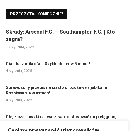
PRZECZYTAJ KONIECZNIE!
Składy: Arsenal F.C. – Southampton F.C. | Kto
zagra?
19 stycznia, 2026
Ciastka z mikrofali: Szybki deser w 5 minut!
4 stycznia, 2026
Sprawdzony przepis na ciasto drożdżowe z jabłkami:
Rozpływa się w ustach!
4 stycznia, 2026
Olej z czarnuszki na twarz: warto stosować do pielęgnacji
skóry
Cenimy prywatność użytkowników
18 stycznia, 2026