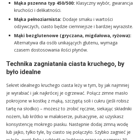
Mąka pszenna typ 450/500:
Klasyczny wybór, gwarancja
kruchości i delikatności.
Mąka pełnoziarnista:
Dodaje smaku i wartości
odżywczych, ciasto będzie ciemniejsze i bardziej wyraziste.
Mąki bezglutenowe (gryczana, migdałowa, ryżowa):
Alternatywa dla osób unikających glutenu, wymaga
czasem dostosowania ilości płynów.
Technika zagniatania ciasta kruchego, by
było idealne
Sekret idealnego kruchego ciasta leży w tym, by jak najmniej
je wyrabiać i jak najkrócej je ogrzewać. Połącz zimne masło
pokrojone w kostkę z mąką, szczyptą soli i cukru (jeśli robisz
tartę na słodko) – możesz to zrobić ręcznie, siekając składniki
nożem, lub krótko w malakserze, pulsacyjnie, aż uzyskasz
konsystencję mokrego piasku. Następnie dodaj zimną wodę
lub jajko, tylko tyle, by ciasto się połączyło. Szybko zagnieć je
w kulę, owiń folię i schłodź w lodówce przez co najmniej 30