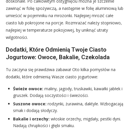
doskonale. Po całkowitym ostygnięciu można je szczelnie
zawinąć w folię spożywczą, a następnie w folię aluminiową lub
umieścić w pojemniku na mrożonki. Najlepiej mrozić całe
ciasto lub pokrojone na porcje. Rozmrażać należy stopniowo,
najlepiej w temperaturze pokojowej, by uniknąć utraty
wilgotności.
Dodatki, Które Odmienią Twoje Ciasto
Jogurtowe: Owoce, Bakalie, Czekolada
Tu zaczyna się prawdziwa zabawa! Oto kilka pomysłów na
dodatki, które odmienią Wasze ciasto jogurtowe:
Świeże owoce:
maliny, jagody, truskawki, kawałki jabłek i
gruszek. Dodają soczystości i świeżości.
Suszone owoce:
rodzynki, żurawina, daktyle. Wzbogacają
smak i dodają słodyczy.
Bakalie i orzechy:
włoskie orzechy, migdały, pestki dyni.
Nadają chrupkości i głębi smaku.