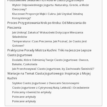
Podstawowe Składniki i Ich Rola w Ciasto Jogurtowym
Wybór Odpowiedniego Jogurtu: Naturalny, Grecki, a Może
Owocowy?
Kluczowe Proporcje Mąki i Cukru: Jak Uzyskać Idealną
Konsystencję?
Proces Przygotowania Krok po Kroku: Od Mieszania do
Pieczenia
Jak Uniknąć Zakalca? Wskazówki Dotyczące Mieszania
Składników
Temperatura i Czas Pieczenia: Jak Poznać, że Ciasto Jest
Gotowe?
Praktyczne Porady Mistrza Kuchni: Triki na Jeszcze Lepsze
Ciasto Jogurtowe
Dodatki, Które Odmienią Twoje Ciasto Jogurtowe: Owoce,
Bakalie, Czekolada
Jak Przechowywać Ciasto Jogurtowe, by Zachowało Świeżość?
Wariacje na Temat Ciasta Jogurtowego: Inspiracje z Mojej
Kuchni
Szybkie Ciasto Jogurtowe z Owocami Sezonowymi
Ciasto Jogurtowe z Cytrynową Nutą: Lekkość i Orzeźwienie
Polecamy również te artykuły:
Polecane artykuły
Polecane artykuły