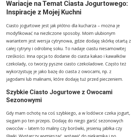
Wariacje na Temat Ciasta Jogurtowego:
Inspiracje z Mojej Kuchni
Ciasto jogurtowe jest jak płótno dla kucharza – można je
modyfikować na niezliczone sposoby. Moim ulubionym
wariantem jest wersja cytrynowa, gdzie dodaję skórkę otartą z
całej cytryny i odrobinę soku. To nadaje ciastu niesamowitej
rześkości. Inna opcja to dodanie do ciasta kakao i kawałków
czekolady, co tworzy pyszne ciasto czekoladowe. Często też
wykorzystuję je jako bazę do ciasta z owocami, np. z
jagodami lub malinami, które dodaję tuż przed pieczeniem.
Szybkie Ciasto Jogurtowe z Owocami
Sezonowymi
Gdy mam ochotę na coś szybkiego, a w lodówce czeka jogurt,
sięgam po ten przepis. Dodaję do niego garść sezonowych
owoców – latem to maliny czy borówki, jesienią jabłka czy
śliwki. Wystarczy wymieszać, wstawić do piekarnika i po