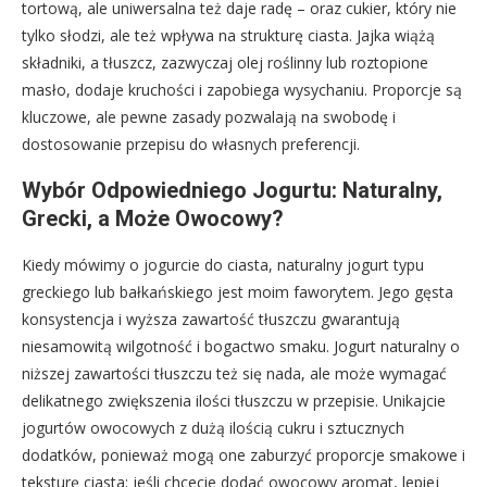
tortową, ale uniwersalna też daje radę – oraz cukier, który nie
tylko słodzi, ale też wpływa na strukturę ciasta. Jajka wiążą
składniki, a tłuszcz, zazwyczaj olej roślinny lub roztopione
masło, dodaje kruchości i zapobiega wysychaniu. Proporcje są
kluczowe, ale pewne zasady pozwalają na swobodę i
dostosowanie przepisu do własnych preferencji.
Wybór Odpowiedniego Jogurtu: Naturalny,
Grecki, a Może Owocowy?
Kiedy mówimy o jogurcie do ciasta, naturalny jogurt typu
greckiego lub bałkańskiego jest moim faworytem. Jego gęsta
konsystencja i wyższa zawartość tłuszczu gwarantują
niesamowitą wilgotność i bogactwo smaku. Jogurt naturalny o
niższej zawartości tłuszczu też się nada, ale może wymagać
delikatnego zwiększenia ilości tłuszczu w przepisie. Unikajcie
jogurtów owocowych z dużą ilością cukru i sztucznych
dodatków, ponieważ mogą one zaburzyć proporcje smakowe i
teksturę ciasta; jeśli chcecie dodać owocowy aromat, lepiej