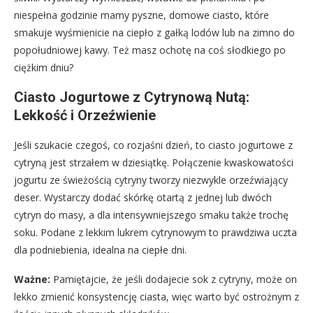
niespełna godzinie mamy pyszne, domowe ciasto, które
smakuje wyśmienicie na ciepło z gałką lodów lub na zimno do
popołudniowej kawy. Też masz ochotę na coś słodkiego po
ciężkim dniu?
Ciasto Jogurtowe z Cytrynową Nutą:
Lekkość i Orzeźwienie
Jeśli szukacie czegoś, co rozjaśni dzień, to ciasto jogurtowe z
cytryną jest strzałem w dziesiątkę. Połączenie kwaskowatości
jogurtu ze świeżością cytryny tworzy niezwykle orzeźwiający
deser. Wystarczy dodać skórkę otartą z jednej lub dwóch
cytryn do masy, a dla intensywniejszego smaku także trochę
soku. Podane z lekkim lukrem cytrynowym to prawdziwa uczta
dla podniebienia, idealna na ciepłe dni.
Ważne:
Pamiętajcie, że jeśli dodajecie sok z cytryny, może on
lekko zmienić konsystencję ciasta, więc warto być ostrożnym z