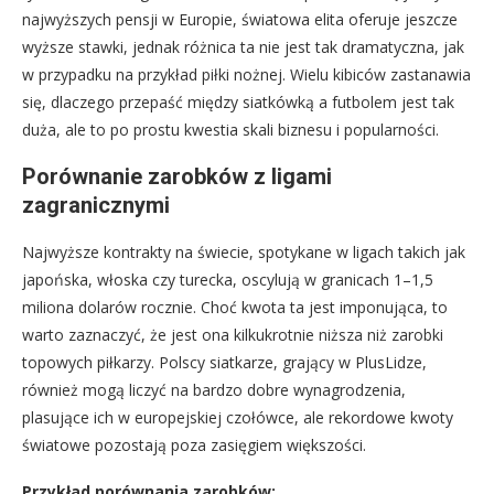
najwyższych pensji w Europie, światowa elita oferuje jeszcze
wyższe stawki, jednak różnica ta nie jest tak dramatyczna, jak
w przypadku na przykład piłki nożnej. Wielu kibiców zastanawia
się, dlaczego przepaść między siatkówką a futbolem jest tak
duża, ale to po prostu kwestia skali biznesu i popularności.
Porównanie zarobków z ligami
zagranicznymi
Najwyższe kontrakty na świecie, spotykane w ligach takich jak
japońska, włoska czy turecka, oscylują w granicach 1–1,5
miliona dolarów rocznie. Choć kwota ta jest imponująca, to
warto zaznaczyć, że jest ona kilkukrotnie niższa niż zarobki
topowych piłkarzy. Polscy siatkarze, grający w PlusLidze,
również mogą liczyć na bardzo dobre wynagrodzenia,
plasujące ich w europejskiej czołówce, ale rekordowe kwoty
światowe pozostają poza zasięgiem większości.
Przykład porównania zarobków: