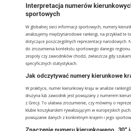
Interpretacja numerów kierunkowyc
sportowych
W globalnej sieci informacji sportowych, numery kieru
analizujemy międzynarodowe rankingi, na przykład te 
dotyczące poszczególnych reprezentacji narodowych. Nu
do zrozumienia kontekstu sportowego danego regionu. P
zespoły czy zawodników chodzi, zwłaszcza gdy szukamy in
specyficznych statystykach.
Jak odczytywać numery kierunkowe kra
W praktyce, numer kierunkowy kraju w analizie rankingów
drużyna lub zawodnik jest powiązany z numerem kier
z Grecji. To ułatwia zrozumienie, czy mówimy o repreze
klubie koszykarskim rywalizującym w europejskich pucha
powiązanie danych z konkretnym krajem i jego sporto
Znaczenie numeru kierunkowego „30” j