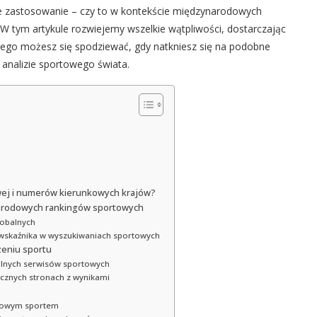
ne zastosowanie – czy to w kontekście międzynarodowych
 W tym artykule rozwiejemy wszelkie wątpliwości, dostarczając
czego możesz się spodziewać, gdy natkniesz się na podobne
 analizie sportowego świata.
wej i numerów kierunkowych krajów?
narodowych rankingów sportowych
lobalnych
wskaźnika w wyszukiwaniach sportowych
eniu sportu
lnych serwisów sportowych
cznych stronach z wynikami
rodowym sportem