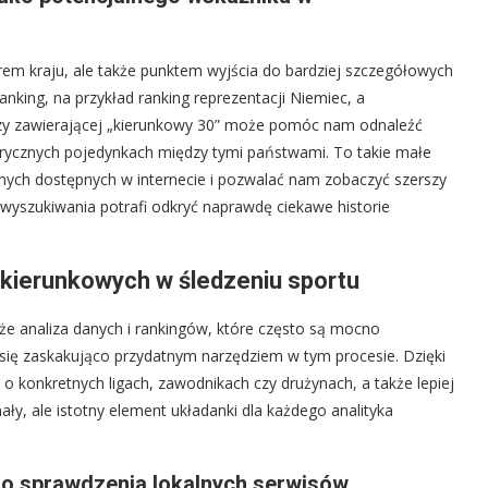
rem kraju, ale także punktem wyjścia do bardziej szczegółowych
anking, na przykład ranking reprezentacji Niemiec, a
azy zawierającej „kierunkowy 30” może pomóc nam odnaleźć
orycznych pojedynkach między tymi państwami. To takie małe
ch dostępnych w internecie i pozwalać nam zobaczyć szerszy
wyszukiwania potrafi odkryć naprawdę ciekawe historie
kierunkowych w śledzeniu sportu
kże analiza danych i rankingów, które często są mocno
ię zaskakująco przydatnym narzędziem w tym procesie. Dzięki
o konkretnych ligach, zawodnikach czy drużynach, a także lepiej
ły, ale istotny element układanki dla każdego analityka
o sprawdzenia lokalnych serwisów