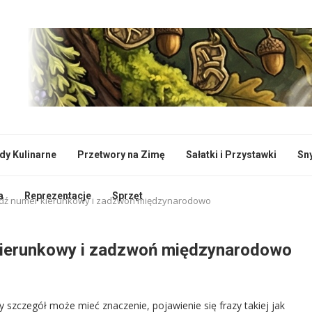
dy Kulinarne
Przetwory na Zimę
Sałatki i Przystawki
Sn
a
Reprezentacje
Sprzęt
wdź numer kierunkowy i zadzwoń międzynarodowo
kierunkowy i zadzwoń międzynarodowo
y szczegół może mieć znaczenie, pojawienie się frazy takiej jak