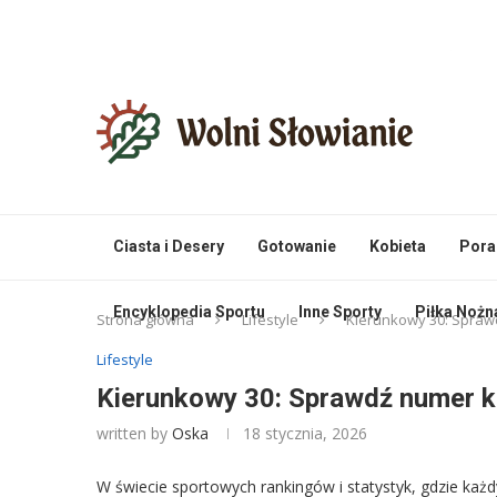
Ciasta i Desery
Gotowanie
Kobieta
Pora
Encyklopedia Sportu
Inne Sporty
Piłka Nożn
Strona główna
Lifestyle
Kierunkowy 30: Spra
Lifestyle
Kierunkowy 30: Sprawdź numer 
written by
Oska
18 stycznia, 2026
W świecie sportowych rankingów i statystyk, gdzie każd