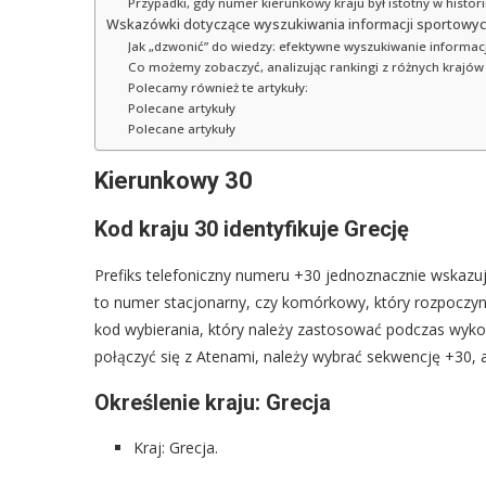
Przypadki, gdy numer kierunkowy kraju był istotny w histo
Wskazówki dotyczące wyszukiwania informacji sportowy
Jak „dzwonić” do wiedzy: efektywne wyszukiwanie informa
Co możemy zobaczyć, analizując rankingi z różnych krajów
Polecamy również te artykuły:
Polecane artykuły
Polecane artykuły
Kierunkowy 30
Kod kraju 30 identyfikuje Grecję
Prefiks telefoniczny numeru +30 jednoznacznie wskazuje
to numer stacjonarny, czy komórkowy, który rozpoczyna
kod wybierania, który należy zastosować podczas wykon
połączyć się z Atenami, należy wybrać sekwencję +30, a
Określenie kraju: Grecja
Kraj: Grecja.