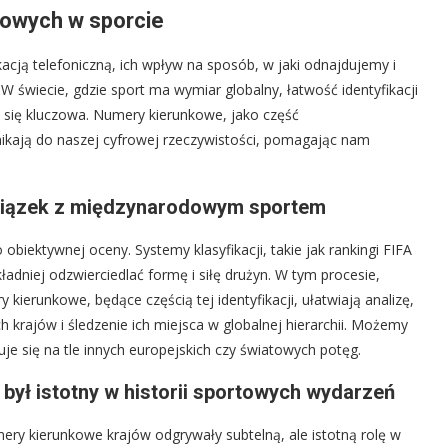
kowych w sporcie
cją telefoniczną, ich wpływ na sposób, w jaki odnajdujemy i
W świecie, gdzie sport ma wymiar globalny, łatwość identyfikacji
e się kluczowa. Numery kierunkowe, jako część
kają do naszej cyfrowej rzeczywistości, pomagając nam
 związek z międzynarodowym sportem
o obiektywnej oceny. Systemy klasyfikacji, takie jak rankingi FIFA
ładniej odzwierciedlać formę i siłę drużyn. W tym procesie,
kierunkowe, będące częścią tej identyfikacji, ułatwiają analizę,
 krajów i śledzenie ich miejsca w globalnej hierarchii. Możemy
e się na tle innych europejskich czy światowych potęg.
był istotny w historii sportowych wydarzeń
ery kierunkowe krajów odgrywały subtelną, ale istotną rolę w