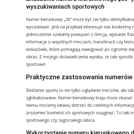
wyszukiwaniach sportowych
Numer kierunkowy „30” może być nie tylko identyfikato
wyszukiwań. Jeśli na przykład interesuje nas konkretny r
jednocześnie szukamy powiązań z Grecją, wpisanie fr
informacje o wspólnych meczach, transferach czy hist
wskazówki, które pomagają nawigować po ogromie dany
obraz. Z mojego doświadczenia wynika, że taki sposób 
sportowe!
Praktyczne zastosowania numerów 
Śledzenie sportu to nie tylko oglądanie meczów, ale ta
zglobalizowane. Numer kierunkowy kraju może okazać s
niemu możemy łatwiej dotrzeć do rzetelnych informacji 
zrozumieć kontekst ich sportowych osiągnięć. To taki ma
sportowego czy zagorzałego kibica.
Wykorzystanie numeru kierunkowego d