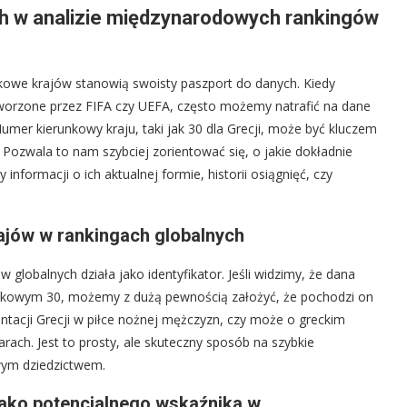
h w analizie międzynarodowych rankingów
nkowe krajów stanowią swoisty paszport do danych. Kiedy
tworzone przez FIFA czy UEFA, często możemy natrafić na dane
mer kierunkowy kraju, taki jak 30 dla Grecji, może być kluczem
ozwala to nam szybciej zorientować się, o jakie dokładnie
formacji o ich aktualnej formie, historii osiągnięć, czy
jów w rankingach globalnych
 globalnych działa jako identyfikator. Jeśli widzimy, że dana
unkowym 30, możemy z dużą pewnością założyć, że pochodzi on
ntacji Grecji w piłce nożnej mężczyzn, czy może o greckim
rach. Jest to prosty, ale skuteczny sposób na szybkie
wym dziedzictwem.
ako potencjalnego wskaźnika w