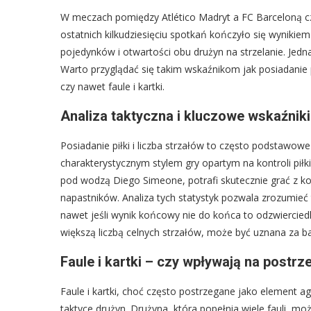
W meczach pomiędzy Atlético Madryt a FC Barceloną cz
ostatnich kilkudziesięciu spotkań kończyło się wyniki
pojedynków i otwartości obu drużyn na strzelanie. Jednak
Warto przyglądać się takim wskaźnikom jak posiadanie pi
czy nawet faule i kartki.
Analiza taktyczna i kluczowe wskaźniki 
Posiadanie piłki i liczba strzałów to często podstawow
charakterystycznym stylem gry opartym na kontroli piłk
pod wodzą Diego Simeone, potrafi skutecznie grać z ko
napastników. Analiza tych statystyk pozwala zrozumieć t
nawet jeśli wynik końcowy nie do końca to odzwierciedl
większą liczbą celnych strzałów, może być uznana za ba
Faule i kartki – czy wpływają na postrz
Faule i kartki, choć często postrzegane jako element a
taktyce drużyn. Drużyna, która popełnia wiele fauli, m