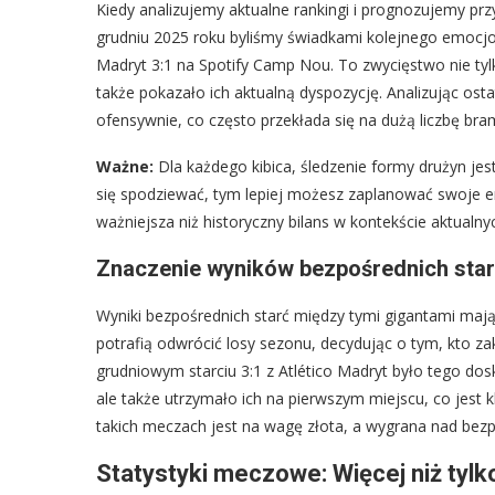
Kiedy analizujemy aktualne rankingi i prognozujemy pr
grudniu 2025 roku byliśmy świadkami kolejnego emocjo
Madryt 3:1 na Spotify Camp Nou. To zwycięstwo nie tyl
także pokazało ich aktualną dyspozycję. Analizując ost
ofensywnie, co często przekłada się na dużą liczbę bra
Ważne:
Dla każdego kibica, śledzenie formy drużyn jest
się spodziewać, tym lepiej możesz zaplanować swoje em
ważniejsza niż historyczny bilans w kontekście aktualny
Znaczenie wyników bezpośrednich starć
Wyniki bezpośrednich starć między tymi gigantami mają
potrafią odwrócić losy sezonu, decydując o tym, kto z
grudniowym starciu 3:1 z Atlético Madryt było tego do
ale także utrzymało ich na pierwszym miejscu, co jest 
takich meczach jest na wagę złota, a wygrana nad bez
Statystyki meczowe: Więcej niż tyl