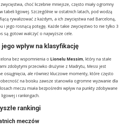
 zwycięstwa, choć liczebnie mniejsze, często miały ogromny
 w tabeli ligowej. Szczególnie w ostatnich latach, pod wodzą
afiącą rywalizować z każdym, a ich zwycięstwa nad Barceloną,
i jego rosnącą potęgę. Każde takie zwycięstwo to nie tylko 3
ros są gotowi walczyć o najwyższe cele.
 jego wpływ na klasyfikację
rcelona bez wspomnienia o
Lionelu Messim
, który na stałe
amkami zdobytymi przeciwko drużynie z Madrytu, Messi jest
lne osiągnięcia, ale również kluczowe momenty, które często
go obecność na boisku zawsze stanowiła ogromne wyzwanie dla
o losach meczu miała bezpośredni wpływ na punkty zdobywane
ligowej i rankingach.
zyszłe rankingi
tatnich meczów