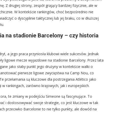
. Z drugiej strony, zespół grający bardziej fizycznie, ale w
chicznie. W kontekście rankingów, choć bezpośrednio nie
adczyć o dyscyplinie taktycznej lub jej braku, co w dłuższej
łu.
 na stadionie Barcelony – czy historia
t, a jego praca przyniosła klubowi wiele sukcesów. Jednak
ły ligowe mecze wyjazdowe na stadionie Barcelony. Przez lata
egane jako słaby punkt jego drużyny w kontekście walki o
ę zanotować pierwsze ligowe zwycięstwa na Camp Nou, co
o. Te przełamania są kluczowe dla postrzegania Atlético jako
i w rankingach, zarówno krajowych, jak i europejskich.
tora, te zmiany w podejściu Simeone są fascynujące. To
wać i dostosowywać swoje strategie, co jest kluczowe w tak
h przeciwko Barcelonie to nie tylko punkty, ale dowód na