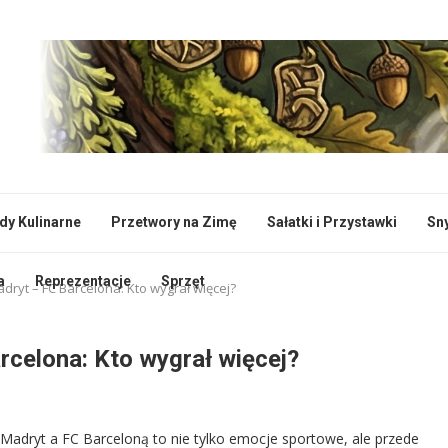
dy Kulinarne
Przetwory na Zimę
Sałatki i Przystawki
Sn
a
Reprezentacje
Sprzęt
adryt – FC Barcelona: Kto wygrał więcej?
rcelona: Kto wygrał więcej?
o Madryt a FC Barceloną to nie tylko emocje sportowe, ale przede