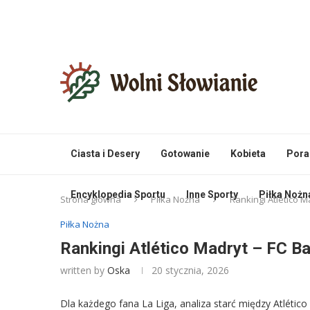
Ciasta i Desery
Gotowanie
Kobieta
Pora
Encyklopedia Sportu
Inne Sporty
Piłka Nożn
Strona główna
Piłka Nożna
Rankingi Atlético M
Piłka Nożna
Rankingi Atlético Madryt – FC Ba
written by
Oska
20 stycznia, 2026
Dla każdego fana La Liga, analiza starć między Atlétic