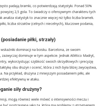
ęsto padają bramki, co potwierdzają statystyki. Ponad 50%
em powyżej 2,5 gola. To świadczy o ofensywnym charakteru tych
 analiza statystyk to znacznie więcej niż tylko liczba bramek.
łki, liczba strzałów (celnych i niecelnych), kluczowe podania,
(posiadanie piłki, strzały)
e wskaźniki dominacji na boisku. Barcelona, ze swoim
i, zazwyczaj dominuje w tym aspekcie. Jednak Atlético Madryt,
ntry, wykorzystując szybkość swoich skrzydłowych i precyzję
aktykę obu drużyn i ocenić, która z nich była bliżej zwycięstwa,
a. Na przykład, drużyna z mniejszym posiadaniem piłki, ale
rdziej efektywną w ataku.
eganie siły drużyny?
gresji, mogą również wiele mówić o intensywności meczu i
oże być postrzegana jako ta, która ma problemy z utrzymaniem