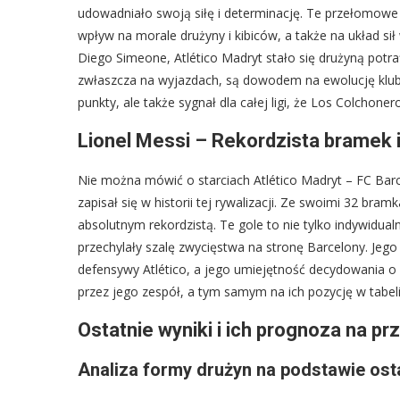
udowadniało swoją siłę i determinację. Te przełomowe
wpływ na morale drużyny i kibiców, a także na układ sił
Diego Simeone, Atlético Madryt stało się drużyną potr
zwłaszcza na wyjazdach, są dowodem na ewolucję klubu 
punkty, ale także sygnał dla całej ligi, że Los Colchone
Lionel Messi – Rekordzista bramek i
Nie można mówić o starciach Atlético Madryt – FC Ba
zapisał się w historii tej rywalizacji. Ze swoimi 32 br
absolutnym rekordzistą. Te gole to nie tylko indywidua
przechylały szalę zwycięstwa na stronę Barcelony. Je
defensywy Atlético, a jego umiejętność decydowania 
przez jego zespół, a tym samym na ich pozycję w tabeli 
Ostatnie wyniki i ich prognoza na pr
Analiza formy drużyn na podstawie os