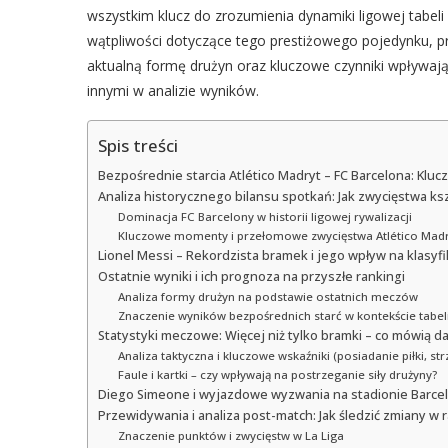
wszystkim klucz do zrozumienia dynamiki ligowej tabeli
wątpliwości dotyczące tego prestiżowego pojedynku, pr
aktualną formę drużyn oraz kluczowe czynniki wpływają
innymi w analizie wyników.
Spis treści
Bezpośrednie starcia Atlético Madryt – FC Barcelona: Kluc
Analiza historycznego bilansu spotkań: Jak zwycięstwa ksz
Dominacja FC Barcelony w historii ligowej rywalizacji
Kluczowe momenty i przełomowe zwycięstwa Atlético Madr
Lionel Messi – Rekordzista bramek i jego wpływ na klasyfi
Ostatnie wyniki i ich prognoza na przyszłe rankingi
Analiza formy drużyn na podstawie ostatnich meczów
Znaczenie wyników bezpośrednich starć w kontekście tabeli
Statystyki meczowe: Więcej niż tylko bramki – co mówią d
Analiza taktyczna i kluczowe wskaźniki (posiadanie piłki, str
Faule i kartki – czy wpływają na postrzeganie siły drużyny?
Diego Simeone i wyjazdowe wyzwania na stadionie Barcelo
Przewidywania i analiza post-match: Jak śledzić zmiany w
Znaczenie punktów i zwycięstw w La Liga