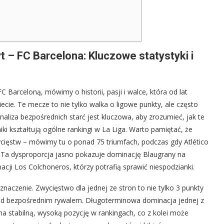
t – FC Barcelona: Kluczowe statystyki i
 Barceloną, mówimy o historii, pasji i walce, która od lat
iecie. Te mecze to nie tylko walka o ligowe punkty, ale często
aliza bezpośrednich starć jest kluczowa, aby zrozumieć, jak te
ki kształtują ogólne rankingi w La Liga. Warto pamiętać, że
ycięstw – mówimy tu o ponad 75 triumfach, podczas gdy Atlético
 Ta dysproporcja jasno pokazuje dominację Blaugrany na
acji Los Colchoneros, którzy potrafią sprawić niespodzianki.
aczenie. Zwycięstwo dla jednej ze stron to nie tylko 3 punkty
 nad bezpośrednim rywalem. Długoterminowa dominacja jednej z
na stabilną, wysoką pozycję w rankingach, co z kolei może