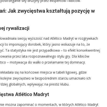
ostrzeganie siły drużyny przez ekspertów i kibiców.
ań: Jak zwycięstwa kształtują pozycję w
ej rywalizacji
udowadniała swoją wyższość nad Atlético Madryt w rozgrywkach
acji to imponujący dorobek, który jasno wskazuje na to, że
iczyć. Ta statystyka nie jest przypadkowa – to efekt konsekwentnej
cowania przez lata rozpoznawalnego stylu gry. Dla kibiców
tico – motywacja do walki o przełamanie tej dominacji.
ekładała się na końcowe miejsca w tabeli ligowej, gdzie
e kolejne zwycięstwo w bezpośrednim starciu umacniało ich
dziej globalnych, wpływając na prestiż klubu.
ęstwa Atlético Madryt
, nie można zapominać o momentach, w których Atlético Madryt