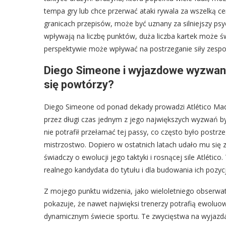
tempa gry lub chce przerwać ataki rywala za wszelką cenę
granicach przepisów, może być uznany za silniejszy psy
wpływają na liczbę punktów, duża liczba kartek może świ
perspektywie może wpływać na postrzeganie siły zespo
Diego Simeone i wyjazdowe wyzwania
się powtórzy?
Diego Simeone od ponad dekady prowadzi Atlético Madry
przez długi czas jednym z jego największych wyzwań by
nie potrafił przełamać tej passy, co często było postrz
mistrzostwo. Dopiero w ostatnich latach udało mu si
świadczy o ewolucji jego taktyki i rosnącej sile Atlétic
realnego kandydata do tytułu i dla budowania ich pozycj
Z mojego punktu widzenia, jako wieloletniego obserwa
pokazuje, że nawet najwięksi trenerzy potrafią ewoluo
dynamicznym świecie sportu. Te zwycięstwa na wyjazdac