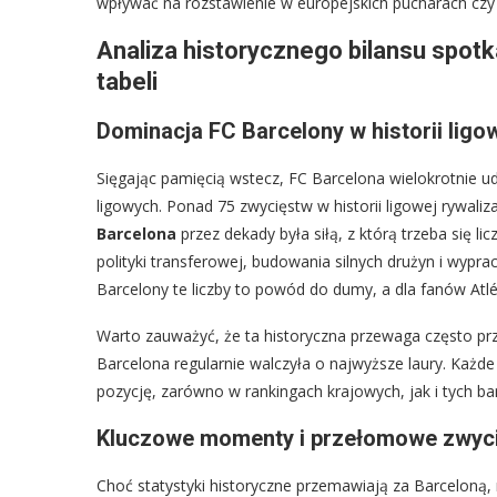
wpływać na rozstawienie w europejskich pucharach czy p
Analiza historycznego bilansu spotk
tabeli
Dominacja FC Barcelony w historii ligow
Sięgając pamięcią wstecz, FC Barcelona wielokrotnie 
ligowych. Ponad 75 zwycięstw w historii ligowej rywaliz
Barcelona
przez dekady była siłą, z którą trzeba się l
polityki transferowej, budowania silnych drużyn i wypra
Barcelony te liczby to powód do dumy, a dla fanów Atlé
Warto zauważyć, że ta historyczna przewaga często prz
Barcelona regularnie walczyła o najwyższe laury. Każd
pozycję, zarówno w rankingach krajowych, jak i tych bar
Kluczowe momenty i przełomowe zwyci
Choć statystyki historyczne przemawiają za Barceloną