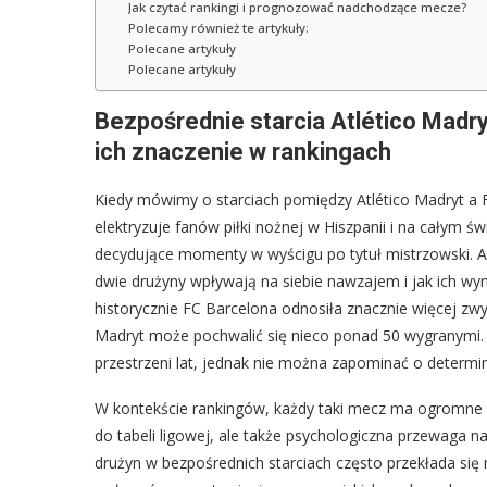
Jak czytać rankingi i prognozować nadchodzące mecze?
Polecamy również te artykuły:
Polecane artykuły
Polecane artykuły
Bezpośrednie starcia Atlético Madry
ich znaczenie w rankingach
Kiedy mówimy o starciach pomiędzy Atlético Madryt a FC
elektryzuje fanów piłki nożnej w Hiszpanii i na całym św
decydujące momenty w wyścigu po tytuł mistrzowski. An
dwie drużyny wpływają na siebie nawzajem i jak ich wyni
historycznie FC Barcelona odnosiła znacznie więcej zw
Madryt może pochwalić się nieco ponad 50 wygranymi.
przestrzeni lat, jednak nie można zapominać o determin
W kontekście rankingów, każdy taki mecz ma ogromne zn
do tabeli ligowej, ale także psychologiczna przewaga
drużyn w bezpośrednich starciach często przekłada się 