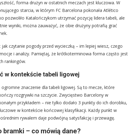
zyszłość, forma drużyn w ostatnich meczach jest kluczowa. W
nującego starcia, w którym FC Barcelona pokonała Atlético
ko pozwoliło Katalończykom utrzymać pozycję lidera tabeli, ale
atnie wyniki, można zauważyć, że obie drużyny potrafią grać
mek.
 jak czytanie pogody przed wycieczką – im lepiej wiesz, czego
ocje i analizy. Pamiętaj, że krótkoterminowa forma często jest
ch rankingów.
 w kontekście tabeli ligowej
 ogromne znaczenie dla tabeli ligowej. Są to mecze, które
akończy rozgrywki na szczycie. Zwycięstwo Barcelony w
skonałym przykładem – nie tylko dodało 3 punkty do ich dorobku,
kluczowe w kontekście końcowej klasyfikacji. Każdy punkt w
pośrednim rywalem daje podwójną satysfakcję i przewagę.
ko bramki – co mówią dane?