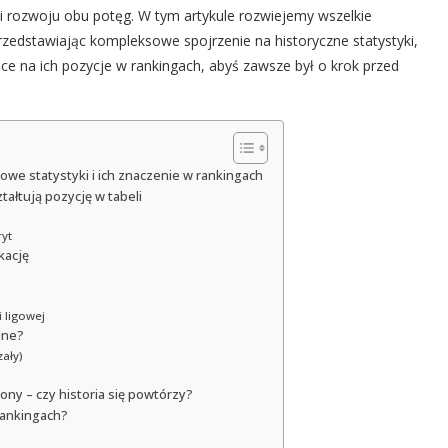
 i rozwoju obu potęg. W tym artykule rozwiejemy wszelkie
zedstawiając kompleksowe spojrzenie na historyczne statystyki,
ce na ich pozycje w rankingach, abyś zawsze był o krok przed
zowe statystyki i ich znaczenie w rankingach
tałtują pozycję w tabeli
yt
kację
 ligowej
ane?
zały)
ny – czy historia się powtórzy?
 rankingach?