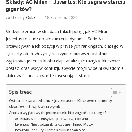
Składy: AC Milan – Juventus: Kto zagra w starciu
gigantów?
written by
Oska
18 stycznia, 2026
Śledzenie zmian w składach takich potęg jak AC Milan i
Juventus to klucz do zrozumienia dynamiki Serie A i
przewidywania ich pozycji w przyszłych rankingach, dlatego w
tym artykule rozłożymy na czynniki pierwsze ostatnie
wyjściowe jedenastki obu ekip, analizując taktykę, kluczowe
postaci oraz wpływ kontuzji, abyście mogli w pełni świadomie
kibicować i analizować te fascynujące starcia.
Spis treści
Ostatnie starcie Milanu z Juventusem: Kluczowe elementy
składów i ich wpływ na wynik
Analiza wyjściowych jedenastek: Kto zagrał i dlaczego?
AC Milan: Siła ofensywna pod wodzą Fonseki
Juventus: Niespodzianki taktyczne Thiago Motty
Powroty i debiuty: Pierre Kalulu na San Siro