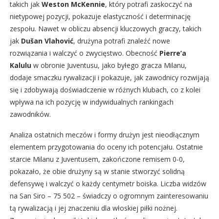
takich jak
Weston McKennie
, który potrafi zaskoczyć na
nietypowej pozycji, pokazuje elastyczność i determinację
zespołu. Nawet w obliczu absencji kluczowych graczy, takich
jak
Dušan Vlahović
, drużyna potrafi znaleźć nowe
rozwiązania i walczyć o zwycięstwo. Obecność
Pierre’a
Kalulu
w obronie Juventusu, jako byłego gracza Milanu,
dodaje smaczku rywalizacji i pokazuje, jak zawodnicy rozwijają
się i zdobywają doświadczenie w różnych klubach, co z kolei
wpływa na ich pozycję w indywidualnych rankingach
zawodników.
Analiza ostatnich meczów i formy drużyn jest nieodłącznym
elementem przygotowania do oceny ich potencjału. Ostatnie
starcie Milanu z Juventusem, zakończone remisem 0-0,
pokazało, że obie drużyny są w stanie stworzyć solidną
defensywę i walczyć o każdy centymetr boiska. Liczba widzów
na San Siro – 75 502 – świadczy o ogromnym zainteresowaniu
tą rywalizacją i jej znaczeniu dla włoskiej piłki nożnej.