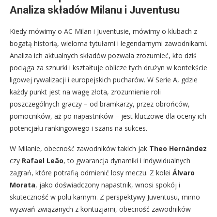
Analiza składów Milanu i Juventusu
Kiedy mówimy o AC Milan i Juventusie, mówimy o klubach z
bogatą historią, wieloma tytułami i legendarnymi zawodnikami.
Analiza ich aktualnych składów pozwala zrozumieć, kto dziś
pociąga za sznurki i kształtuje oblicze tych drużyn w kontekście
ligowej rywalizacji i europejskich pucharów. W Serie A, gdzie
każdy punkt jest na wagę złota, zrozumienie roli
poszczególnych graczy – od bramkarzy, przez obrońców,
pomocników, aż po napastników – jest kluczowe dla oceny ich
potencjału rankingowego i szans na sukces.
W Milanie, obecność zawodników takich jak
Theo Hernández
czy
Rafael Leão
, to gwarancja dynamiki i indywidualnych
zagrań, które potrafią odmienić losy meczu. Z kolei
Álvaro
Morata
, jako doświadczony napastnik, wnosi spokój i
skuteczność w polu karnym. Z perspektywy Juventusu, mimo
wyzwań związanych z kontuzjami, obecność zawodników