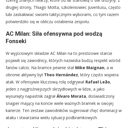
szereg znanych twarzy, które od lat stanowią o sile drużyny. Z
drugiej strony, Thiago Motta, szkoleniowiec Juventusu, często
lubi zaskakiwać swoimi taktycznymi wyborami, co tym razem
potwierdziło się w obliczu osłabienia zespołu.
AC Milan: Siła ofensywna pod wodzą
Fonseki
W wyjściowym składzie AC Milan na to prestiżowe starcie
pojawili się zawodnicy, których nazwiska budzą respekt wśród
fanów calcio. Na bramce pewnie stał
Mike Maignan
, a w
obronie aktywny był
Theo Hernández
, który często wspiera
atak. W ofensywie kluczową rolę odgrywał
Rafael Leão
,
jeden z najgroźniejszych skrzydłowych w lidze, a jako
wysunięty napastnik zagrał
Álvaro Morata
, doświadczony
snajper mający na koncie wiele ważnych bramek w swojej
karierze. Ten zestaw zawodników sugerował chęć dominacji w
ataku i stwarzania wielu sytuacji podbramkowych.