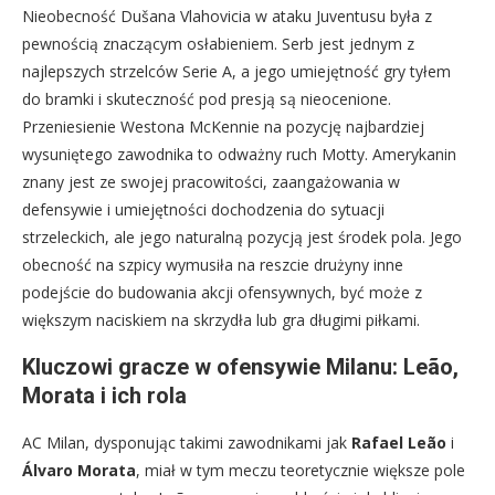
Nieobecność Dušana Vlahovicia w ataku Juventusu była z
pewnością znaczącym osłabieniem. Serb jest jednym z
najlepszych strzelców Serie A, a jego umiejętność gry tyłem
do bramki i skuteczność pod presją są nieocenione.
Przeniesienie Westona McKennie na pozycję najbardziej
wysuniętego zawodnika to odważny ruch Motty. Amerykanin
znany jest ze swojej pracowitości, zaangażowania w
defensywie i umiejętności dochodzenia do sytuacji
strzeleckich, ale jego naturalną pozycją jest środek pola. Jego
obecność na szpicy wymusiła na reszcie drużyny inne
podejście do budowania akcji ofensywnych, być może z
większym naciskiem na skrzydła lub gra długimi piłkami.
Kluczowi gracze w ofensywie Milanu: Leão,
Morata i ich rola
AC Milan, dysponując takimi zawodnikami jak
Rafael Leão
i
Álvaro Morata
, miał w tym meczu teoretycznie większe pole