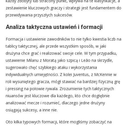
każdy zdobyty lub stracony punkt, wpływa na te klasyfikacje, a
zestawienie kluczowych graczy i strategii jest fundamentem do
przewidywania przyszłych sukcesów.
Analiza taktyczna ustawień i formacji
Formacja i ustawienie zawodników to nie tylko kwestia liczb na
tablicy taktycznej, ale przede wszystkim sposób, w jaki
drużyna chce grać i realizować swoje cele. W tym przypadku,
ustawienie Milanu z Moratą jako szpicą i Leão na skrzydle,
sugerowało chęć szybkiego ataku i wykorzystania
indywidualnych umiejętności. Z kolei Juventus, z McKennie w
roli wysuniętego gracza, mógł stawiać na bardziej fizyczną grę
i pressing na połowie rywala. Zrozumienie tych taktycznych
niuansów jest kluczowe dla każdego, kto chce dogłębnie
analizować mecze i rozumieć, dlaczego jedne drużyny
osiągają sukcesy, a inne nie.
Oto kilka typowych formacji, które mogliśmy zobaczyć na