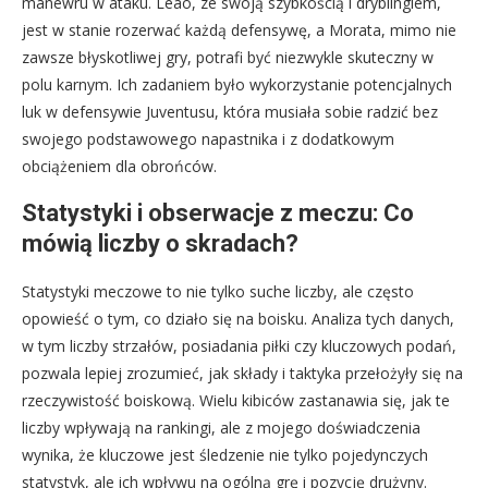
manewru w ataku. Leão, ze swoją szybkością i dryblingiem,
jest w stanie rozerwać każdą defensywę, a Morata, mimo nie
zawsze błyskotliwej gry, potrafi być niezwykle skuteczny w
polu karnym. Ich zadaniem było wykorzystanie potencjalnych
luk w defensywie Juventusu, która musiała sobie radzić bez
swojego podstawowego napastnika i z dodatkowym
obciążeniem dla obrońców.
Statystyki i obserwacje z meczu: Co
mówią liczby o skradach?
Statystyki meczowe to nie tylko suche liczby, ale często
opowieść o tym, co działo się na boisku. Analiza tych danych,
w tym liczby strzałów, posiadania piłki czy kluczowych podań,
pozwala lepiej zrozumieć, jak składy i taktyka przełożyły się na
rzeczywistość boiskową. Wielu kibiców zastanawia się, jak te
liczby wpływają na rankingi, ale z mojego doświadczenia
wynika, że kluczowe jest śledzenie nie tylko pojedynczych
statystyk, ale ich wpływu na ogólną grę i pozycję drużyny.