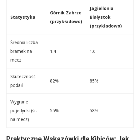
Jagiellonia
Górnik Zabrze
Statystyka
Białystok
(przykładowo)
(przykładowo)
Średnia liczba
bramek na
1.4
1.6
mecz
Skuteczność
82%
85%
podań
Wygrane
pojedynki (śr.
55%
58%
na mecz)
Praktyczne Wskazówki dla Kibiców: Jak