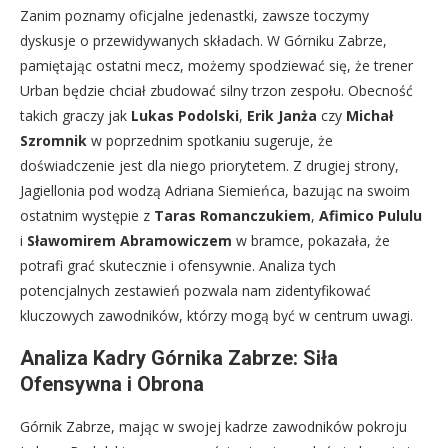
Zanim poznamy oficjalne jedenastki, zawsze toczymy
dyskusje o przewidywanych składach. W Górniku Zabrze,
pamiętając ostatni mecz, możemy spodziewać się, że trener
Urban będzie chciał zbudować silny trzon zespołu. Obecność
takich graczy jak
Lukas Podolski
,
Erik Janża
czy
Michał
Szromnik
w poprzednim spotkaniu sugeruje, że
doświadczenie jest dla niego priorytetem. Z drugiej strony,
Jagiellonia pod wodzą Adriana Siemieńca, bazując na swoim
ostatnim występie z
Taras Romanczukiem
,
Afimico Pululu
i
Sławomirem Abramowiczem
w bramce, pokazała, że
potrafi grać skutecznie i ofensywnie. Analiza tych
potencjalnych zestawień pozwala nam zidentyfikować
kluczowych zawodników, którzy mogą być w centrum uwagi.
Analiza Kadry Górnika Zabrze: Siła
Ofensywna i Obrona
Górnik Zabrze, mając w swojej kadrze zawodników pokroju