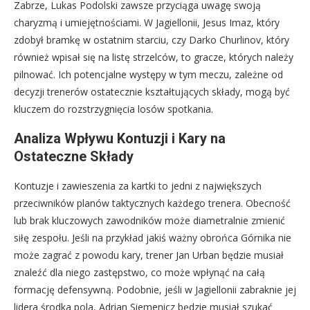
Zabrze, Lukas Podolski zawsze przyciąga uwagę swoją
charyzmą i umiejętnościami. W Jagiellonii, Jesus Imaz, który
zdobył bramkę w ostatnim starciu, czy Darko Churlinov, który
również wpisał się na listę strzelców, to gracze, których należy
pilnować. Ich potencjalne występy w tym meczu, zależne od
decyzji trenerów ostatecznie kształtujących składy, mogą być
kluczem do rozstrzygnięcia losów spotkania.
Analiza Wpływu Kontuzji i Kary na
Ostateczne Składy
Kontuzje i zawieszenia za kartki to jedni z największych
przeciwników planów taktycznych każdego trenera. Obecność
lub brak kluczowych zawodników może diametralnie zmienić
siłę zespołu. Jeśli na przykład jakiś ważny obrońca Górnika nie
może zagrać z powodu kary, trener Jan Urban będzie musiał
znaleźć dla niego zastępstwo, co może wpłynąć na całą
formację defensywną. Podobnie, jeśli w Jagiellonii zabraknie jej
lidera środka pola, Adrian Siemenicz będzie musiał szukać