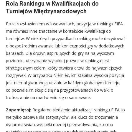
Rola Rankingu w Kwalifikacjach do
Turniejów Międzynarodowych
Poza rozstawieniem w losowaniach, pozycja w rankingu FIFA
ma również inne znaczenie w kontekście kwalifikacji do
turniejów. W niektórych przypadkach ranking może decydować
o bezpośrednim awansie lub konieczności gry w dodatkowych
barażach. Dla drużyn aspirujących do gry na najwyższym
poziomie, utrzymanie wysokiej pozycji w rankingu jest
strategicznym celem, który otwiera drzwi do najważniejszych
rozgrywek. W przypadku Niemiec, ich stabilna wysoka pozycja
jest niemal gwarancją udziału w każdym globalnym turnieju,
co pozwala im skupić się na przygotowaniach do walki o
trofea, a nie na martwieniu się o sam awans.
Zapamiętaj:
Regularne śledzenie aktualizacji rankingu FIFA to
nie tylko zabawa dla statystyków, ale klucz do zrozumienia
dynamiki światowej piłki nożnej i przewidywania, kto ma
największe szanse na sukces w nadchodzących turniejach.