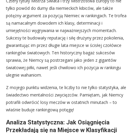
Cztery tytuły Mistrza Świata i trzy Mistrzostwa Europy to nie
tylko powód do dumy dla niemieckich kibiców, ale także
potężny argument za pozycją Niemiec w rankingach. Te trofea
są namacalnym dowodem ich klasy, determinacji i
umiejętności wygrywania w najważniejszych momentach.
Sukcesy te budowały reputację i siłę drużyny przez pokolenia,
gwarantując im przez długie lata miejsce w ścisłej czołówce
rankingów światowych. Ten historyczny bagaż sukcesów
sprawia, że Niemcy są postrzegani jako jeden z gigantów
światowej piłki, nawet jeśli chwilowo ich pozycja w rankingu
ulegnie wahaniom.
Z mojego punktu widzenia, te liczby to nie tylko statystyka, ale
świadectwo mentalności zwycięzców. Pamiętam, jak Niemcy
potrafili odwrócić losy meczów w ostatnich minutach – to
właśnie buduje rankingową potęgę!
Analiza Statystyczna: Jak Osiągnięcia
Przekładają się na Miejsce w Klasyfikacji