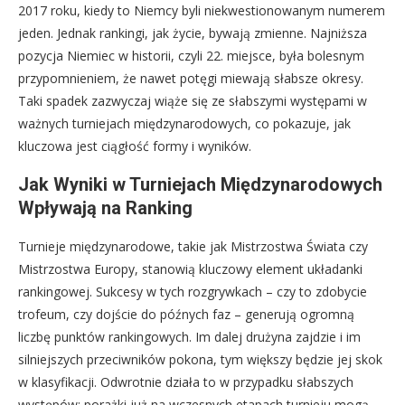
2017 roku, kiedy to Niemcy byli niekwestionowanym numerem
jeden. Jednak rankingi, jak życie, bywają zmienne. Najniższa
pozycja Niemiec w historii, czyli 22. miejsce, była bolesnym
przypomnieniem, że nawet potęgi miewają słabsze okresy.
Taki spadek zazwyczaj wiąże się ze słabszymi występami w
ważnych turniejach międzynarodowych, co pokazuje, jak
kluczowa jest ciągłość formy i wyników.
Jak Wyniki w Turniejach Międzynarodowych
Wpływają na Ranking
Turnieje międzynarodowe, takie jak Mistrzostwa Świata czy
Mistrzostwa Europy, stanowią kluczowy element układanki
rankingowej. Sukcesy w tych rozgrywkach – czy to zdobycie
trofeum, czy dojście do późnych faz – generują ogromną
liczbę punktów rankingowych. Im dalej drużyna zajdzie i im
silniejszych przeciwników pokona, tym większy będzie jej skok
w klasyfikacji. Odwrotnie działa to w przypadku słabszych
występów; porażki już na wczesnych etapach turnieju mogą