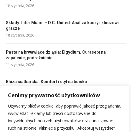
18 stycznia, 2026
Składy: Inter Miami – D.C. United: Analiza kadry i kluczowi
gracze
18 stycznia, 2026
Pasta na krwawiące dziąsła: Elgydium, Curasept na
zapalenie, podrażnienie
11 stycznia, 2026
Bluza siatkarska: Komfort i styl na boisku
21 stycznia, 2026
Cenimy prywatność użytkowników
Używamy plików cookie, aby poprawić jakość przeglądania,
Babka z frytkownicy beztłuszczowej – Szybka, puszysta i
zdrowa!
wyświetlać reklamy lub treści dostosowane do
5 stycznia, 2026
indywidualnych potrzeb użytkowników oraz analizować
ruch na stronie. Kliknięcie przycisku „Akceptuj wszystkie”