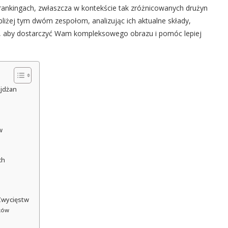
 rankingach, zwłaszcza w kontekście tak zróżnicowanych drużyn
 bliżej tym dwóm zespołom, analizując ich aktualne składy,
we, aby dostarczyć Wam kompleksowego obrazu i pomóc lepiej
ejdżan
w
ch
Zwycięstw
ków