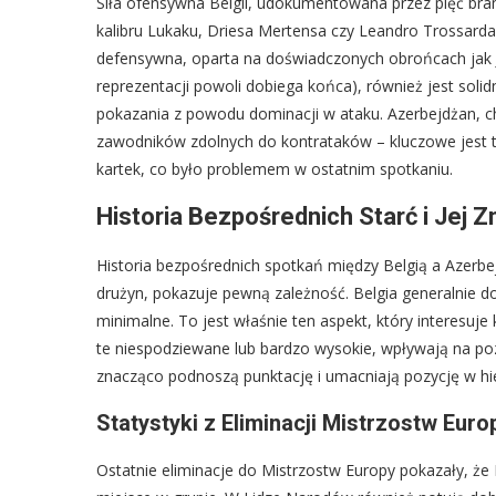
Siła ofensywna Belgii, udokumentowana przez pięć bra
kalibru Lukaku, Driesa Mertensa czy Leandro Trossarda, i
defensywna, oparta na doświadczonych obrońcach jak J
reprezentacji powoli dobiega końca), również jest soli
pokazania z powodu dominacji w ataku. Azerbejdżan, ch
zawodników zdolnych do kontrataków – kluczowe jest tu
kartek, co było problemem w ostatnim spotkaniu.
Historia Bezpośrednich Starć i Jej 
Historia bezpośrednich spotkań między Belgią a Azerbe
drużyn, pokazuje pewną zależność. Belgia generalnie do
minimalne. To jest właśnie ten aspekt, który interesuje
te niespodziewane lub bardzo wysokie, wpływają na poz
znacząco podnoszą punktację i umacniają pozycję w hie
Statystyki z Eliminacji Mistrzostw Euro
Ostatnie eliminacje do Mistrzostw Europy pokazały, że