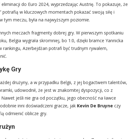
 eliminacji do Euro 2024, wyprzedzając Austrię. To pokazuje, że
” potrafią w kluczowych momentach pokazać swoją siłę i
a w tym meczu, była na najwyższym poziomie.
 innych meczach fragmenty dobrej gry. W pierwszym spotkaniu
oku, Belgia wygrała skromniej, bo 1:0, dzięki bramce Yannicka
w rankingu, Azerbejdżan potrafi być trudnym rywalem,
nić.
ykę Gry
żdej drużyny, a w przypadku Belgii, z jej bogactwem talentów,
 bramki, udowodnił, że jest w znakomitej dyspozycji, co z
Nawet jeśli nie gra od początku, jego obecność na ławce
dobnie inni doświadczeni gracze, jak
Kevin De Bruyne
czy
ią odmienić oblicze gry.
rużyn