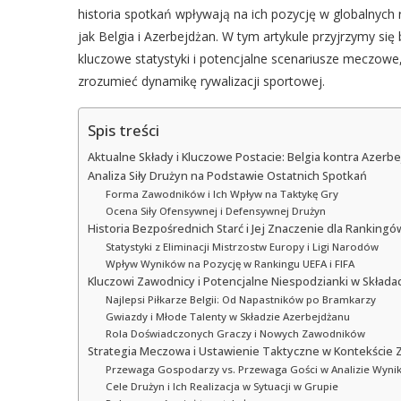
historia spotkań wpływają na ich pozycję w globalnych
jak Belgia i Azerbejdżan. W tym artykule przyjrzymy się
kluczowe statystyki i potencjalne scenariusze meczo
zrozumieć dynamikę rywalizacji sportowej.
Spis treści
Aktualne Składy i Kluczowe Postacie: Belgia kontra Azerb
Analiza Siły Drużyn na Podstawie Ostatnich Spotkań
Forma Zawodników i Ich Wpływ na Taktykę Gry
Ocena Siły Ofensywnej i Defensywnej Drużyn
Historia Bezpośrednich Starć i Jej Znaczenie dla Rankingó
Statystyki z Eliminacji Mistrzostw Europy i Ligi Narodów
Wpływ Wyników na Pozycję w Rankingu UEFA i FIFA
Kluczowi Zawodnicy i Potencjalne Niespodzianki w Składa
Najlepsi Piłkarze Belgii: Od Napastników po Bramkarzy
Gwiazdy i Młode Talenty w Składzie Azerbejdżanu
Rola Doświadczonych Graczy i Nowych Zawodników
Strategia Meczowa i Ustawienie Taktyczne w Kontekście 
Przewaga Gospodarzy vs. Przewaga Gości w Analizie Wyni
Cele Drużyn i Ich Realizacja w Sytuacji w Grupie