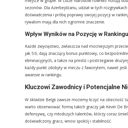
miejsce w grupie. W Lidze Narodów również notują dobre
sezonów. Dla Azerbejdżanu, udział w tych rozgrywkac
doświadczenia i próbę poprawy swojej pozycji w rankin
rywalom mają dla nich ogromne znaczenie.
Wpływ Wyników na Pozycję w Rankingu 
Każde zwycięstwo, zwłaszcza nad mocniejszym przeciwn
jak 5:0, dają znaczący bonus punktowy, co bezpośredn
eliminacyjnych, a także na prestiż i postrzeganie druży
każdy punkt zdobyty w meczu z faworytem, nawet jeśli
awansie w rankingu.
Kluczowi Zawodnicy i Potencjalne N
W składzie Belgii zawsze możemy liczyć na obecność 
warto obserwować formę takich graczy jak Kevin De Br
defensywę, czy młodszych talentów, którzy coraz śmiel
doświadczony gracz, wnosi spokój i stabilność.