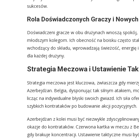
sukcesów.
Rola Doświadczonych Graczy i Nowyc
Doświadczeni gracze w obu drużynach wnoszą spokój, 
młodszym kolegom. Ich obecność na boisku często sta
wchodzący do składu, wprowadzają świeżość, energię 
dla każdej drużyny.
Strategia Meczowa i Ustawienie Ta
Strategia meczowa jest kluczowa, zwłaszcza gdy mierzy
Azerbejdżan. Belgia, dysponując tak silnym atakiem, m
licząc na indywidualne błyski swoich gwiazd. Ich siła 
szybkich kontrataków po budowanie akcji pozycyjnych.
Azerbejdżan z kolei musi być niezwykle zdyscyplinowany
okazje do kontrataków. Czerwona kartka w meczu z Bel
gdy brakuje koncentracji. Ustawienie taktyczne musi by