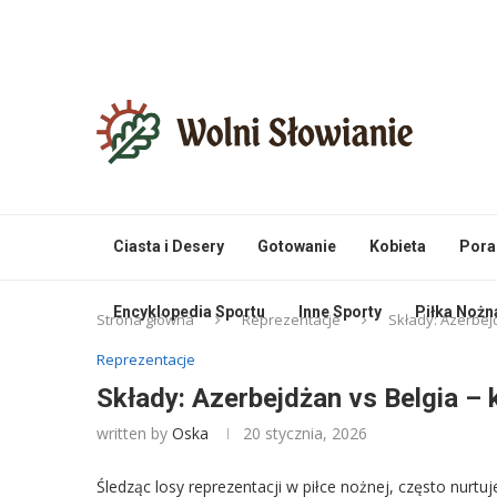
Ciasta i Desery
Gotowanie
Kobieta
Pora
Encyklopedia Sportu
Inne Sporty
Piłka Nożn
Strona główna
Reprezentacje
Składy: Azerbej
Reprezentacje
Składy: Azerbejdżan vs Belgia – 
written by
Oska
20 stycznia, 2026
Śledząc losy reprezentacji w piłce nożnej, często nurtu