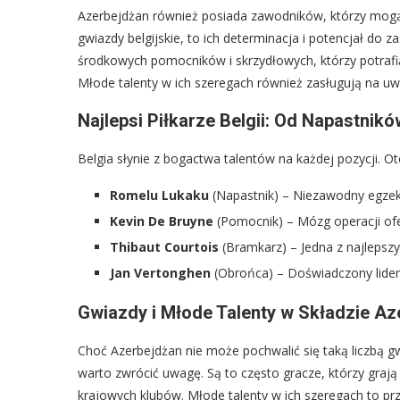
Azerbejdżan również posiada zawodników, którzy mogą 
gwiazdy belgijskie, to ich determinacja i potencjał do
środkowych pomocników i skrzydłowych, którzy potrafią
Młode talenty w ich szeregach również zasługują na uw
Najlepsi Piłkarze Belgii: Od Napastnik
Belgia słynie z bogactwa talentów na każdej pozycji. O
Romelu Lukaku
(Napastnik) – Niezawodny egzeku
Kevin De Bruyne
(Pomocnik) – Mózg operacji ofe
Thibaut Courtois
(Bramkarz) – Jedna z najlepszy
Jan Vertonghen
(Obrońca) – Doświadczony lider
Gwiazdy i Młode Talenty w Składzie Az
Choć Azerbejdżan nie może pochwalić się taką liczbą g
warto zwrócić uwagę. Są to często gracze, którzy grają 
krajowych klubów. Młode talenty w ich szeregach to prz