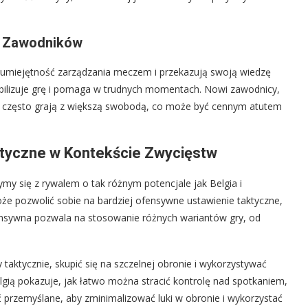
h Zawodników
umiejętność zarządzania meczem i przekazują swoją wiedzę
bilizuje grę i pomaga w trudnych momentach. Nowi zawodnicy,
i często grają z większą swobodą, co może być cennym atutem
ktyczne w Kontekście Zwycięstw
my się z rywalem o tak różnym potencjale jak Belgia i
oże pozwolić sobie na bardziej ofensywne ustawienie taktyczne,
ofensywna pozwala na stosowanie różnych wariantów gry, od
 taktycznie, skupić się na szczelnej obronie i wykorzystywać
gią pokazuje, jak łatwo można stracić kontrolę nad spotkaniem,
ć przemyślane, aby zminimalizować luki w obronie i wykorzystać