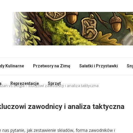
dy Kulinarne
Przetwory na Zimę
Sałatki i Przystawki
Sn
a
Reprezentacje
Sprzęt
dżan vs Belgia – kluczowi zawodnicy i analiza taktyczna
kluczowi zawodnicy i analiza taktyczna
je nas pytanie, jak zestawienie składów, forma zawodników i