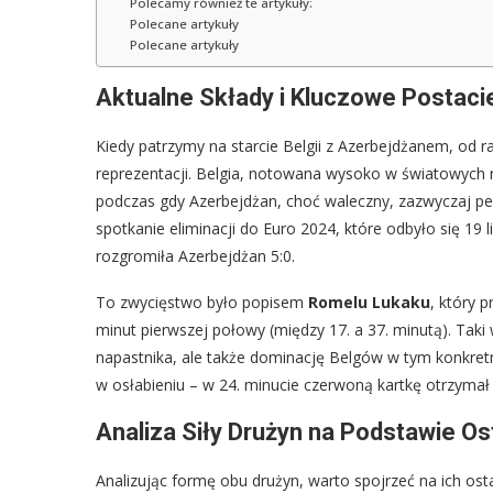
Polecamy również te artykuły:
Polecane artykuły
Polecane artykuły
Aktualne Składy i Kluczowe Postacie
Kiedy patrzymy na starcie Belgii z Azerbejdżanem, od ra
reprezentacji. Belgia, notowana wysoko w światowych 
podczas gdy Azerbejdżan, choć waleczny, zazwyczaj pełn
spotkanie eliminacji do Euro 2024, które odbyło się 19 l
rozgromiła Azerbejdżan 5:0.
To zwycięstwo było popisem
Romelu Lukaku
, który p
minut pierwszej połowy (między 17. a 37. minutą). Taki
napastnika, ale także dominację Belgów w tym konkretn
w osłabieniu – w 24. minucie czerwoną kartkę otrzymał 
Analiza Siły Drużyn na Podstawie O
Analizując formę obu drużyn, warto spojrzeć na ich os