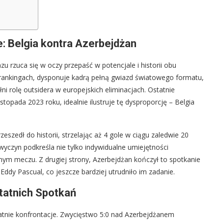
: Belgia kontra Azerbejdżan
zu rzuca się w oczy przepaść w potencjale i historii obu
rankingach, dysponuje kadrą pełną gwiazd światowego formatu,
i rolę outsidera w europejskich eliminacjach. Ostatnie
istopada 2023 roku, idealnie ilustruje tę dysproporcję – Belgia
rzeszedł do historii, strzelając aż 4 gole w ciągu zaledwie 20
 wyczyn podkreśla nie tylko indywidualne umiejętności
ym meczu. Z drugiej strony, Azerbejdżan kończył to spotkanie
Eddy Pascual, co jeszcze bardziej utrudniło im zadanie.
statnich Spotkań
tatnie konfrontacje. Zwycięstwo 5:0 nad Azerbejdżanem