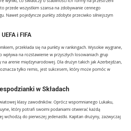
 wyniki, co świadczy o stabilności ich formy na przestrzeni
h to przede wszystkim szansa na zdobywanie cennego
gu. Nawet pojedyncze punkty zdobyte przeciwko silniejszym
UEFA i FIFA
ikiem, przekłada się na punkty w rankingach. Wysokie wygrane,
io wpływa na rozstawienie w przyszłych losowaniach grup
ny na arenie międzynarodowej. Dla drużyn takich jak Azerbejdżan,
 oznacza tylko remis, jest sukcesem, który może pomóc w
iespodzianki w Składach
światowej klasy zawodników. Oprócz wspomnianego Lukaku,
uyne, który potrafi swoimi podaniami otwierać każdą
ej wchodzą do pierwszej jedenastki. Kapitan drużyny, zazwyczaj