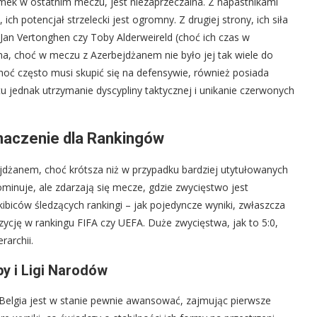
mek w ostatnim meczu, jest niezaprzeczalna. Z napastnikami
ch potencjał strzelecki jest ogromny. Z drugiej strony, ich siła
an Vertonghen czy Toby Alderweireld (choć ich czas w
dna, choć w meczu z Azerbejdżanem nie było jej tak wiele do
oć często musi skupić się na defensywie, również posiada
 jednak utrzymanie dyscypliny taktycznej i unikanie czerwonych
Znaczenie dla Rankingów
jdżanem, choć krótsza niż w przypadku bardziej utytułowanych
minuje, ale zdarzają się mecze, gdzie zwycięstwo jest
 kibiców śledzących rankingi – jak pojedyncze wyniki, zwłaszcza
ycję w rankingu FIFA czy UEFA. Duże zwycięstwa, jak to 5:0,
rarchii.
py i Ligi Narodów
 Belgia jest w stanie pewnie awansować, zajmując pierwsze