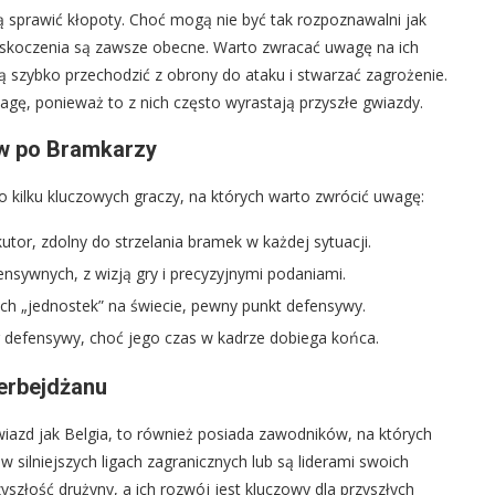
sprawić kłopoty. Choć mogą nie być tak rozpoznawalni jak
 zaskoczenia są zawsze obecne. Warto zwracać uwagę na ich
 szybko przechodzić z obrony do ataku i stwarzać zagrożenie.
agę, ponieważ to z nich często wyrastają przyszłe gwiazdy.
ów po Bramkarzy
to kilku kluczowych graczy, na których warto zwrócić uwagę:
tor, zdolny do strzelania bramek w każdej sytuacji.
nsywnych, z wizją gry i precyzyjnymi podaniami.
ch „jednostek” na świecie, pewny punkt defensywy.
 defensywy, choć jego czas w kadrze dobiega końca.
erbejdżanu
wiazd jak Belgia, to również posiada zawodników, na których
w silniejszych ligach zagranicznych lub są liderami swoich
yszłość drużyny, a ich rozwój jest kluczowy dla przyszłych