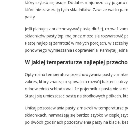
który szybko się psuje. Dodatek majonezu czy jogurtu
które nie zawierają tych składników. Zawsze warto pamię
pasty.
Jeśli planujesz przechowywać pastę dłużej, rozważ zamr
składników pasty (np. majonez może się rozwarstwić po 
Pastę najlepiej zamrozić w małych porcjach, w szcze
ponownego wymieszania i doprawienia. Pamiętaj jednak
W jakiej temperaturze najlepiej przech
Optymalna temperatura przechowywania pasty z makreli 
zakres, który znacząco spowalnia rozwój bakterii i utr
odpowiednio schłodzona i że pojemnik z pastą nie stoi w
Staraj się umieszczać pastę na środkowych półkach, kt
Unikaj pozostawiania pasty z makreli w temperaturze p
składnikach, namnażają się bardzo szybko w cieplejsz
po dwóch godzinach pozostawienia pasty na blacie, bez