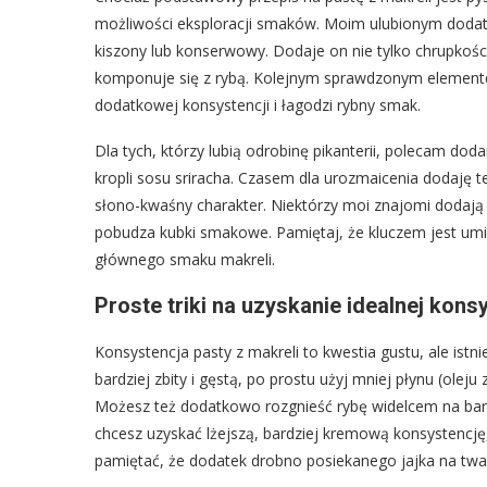
możliwości eksploracji smaków. Moim ulubionym dodatk
kiszony lub konserwowy. Dodaje on nie tylko chrupkośc
komponuje się z rybą. Kolejnym sprawdzonym elemente
dodatkowej konsystencji i łagodzi rybny smak.
Dla tych, którzy lubią odrobinę pikanterii, polecam dodani
kropli sosu sriracha. Czasem dla urozmaicenia dodaję t
słono-kwaśny charakter. Niektórzy moi znajomi dodają 
pobudza kubki smakowe. Pamiętaj, że kluczem jest umiar
głównego smaku makreli.
Proste triki na uzyskanie idealnej kons
Konsystencja pasty z makreli to kwestia gustu, ale istni
bardziej zbity i gęstą, po prostu użyj mniej płynu (oleju
Możesz też dodatkowo rozgnieść rybę widelcem na bardzo
chcesz uzyskać lżejszą, bardziej kremową konsystencję
pamiętać, że dodatek drobno posiekanego jajka na twar