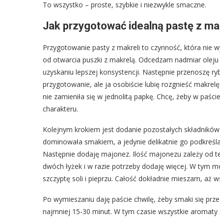
To wszystko – proste, szybkie i niezwykle smaczne.
Jak przygotować idealną pastę z mak
Przygotowanie pasty z makreli to czynność, która ni
od otwarcia puszki z makrelą. Odcedzam nadmiar oleju
uzyskaniu lepszej konsystencji. Następnie przenoszę r
przygotowanie, ale ja osobiście lubię rozgnieść makrel
nie zamieniła się w jednolitą papkę. Chcę, żeby w paści
charakteru.
Kolejnym krokiem jest dodanie pozostałych składników. 
dominowała smakiem, a jedynie delikatnie go podkreśla
Następnie dodaję majonez. Ilość majonezu zależy od te
dwóch łyżek i w razie potrzeby dodaję więcej. W tym m
szczyptę soli i pieprzu. Całość dokładnie mieszam, aż w
Po wymieszaniu daję paście chwilę, żeby smaki się prze
najmniej 15-30 minut. W tym czasie wszystkie aromaty się