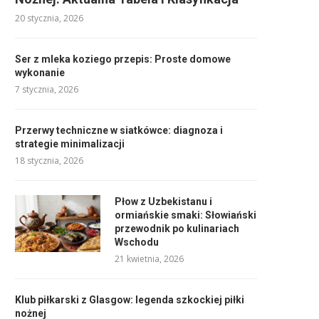
20 stycznia, 2026
Ser z mleka koziego przepis: Proste domowe
wykonanie
7 stycznia, 2026
Przerwy techniczne w siatkówce: diagnoza i
strategie minimalizacji
18 stycznia, 2026
Płow z Uzbekistanu i
ormiańskie smaki: Słowiański
przewodnik po kulinariach
Wschodu
21 kwietnia, 2026
Klub piłkarski z Glasgow: legenda szkockiej piłki
nożnej