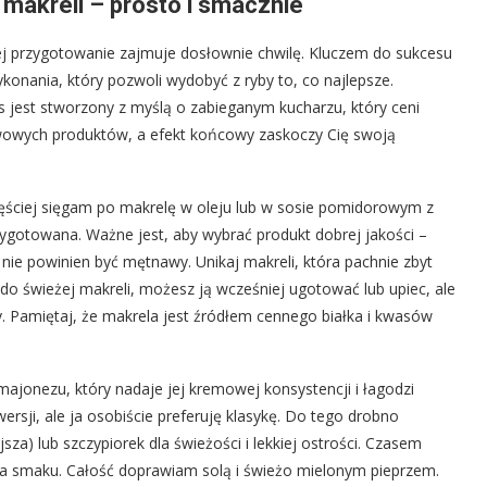
 makreli – prosto i smacznie
a jej przygotowanie zajmuje dosłownie chwilę. Kluczem do sukcesu
konania, który pozwoli wydobyć z ryby to, co najlepsze.
 jest stworzony z myślą o zabieganym kucharzu, który ceni
tawowych produktów, a efekt końcowy zaskoczy Cię swoją
zęściej sięgam po makrelę w oleju lub w sosie pomidorowym z
zygotowana. Ważne jest, aby wybrać produkt dobrej jakości –
 nie powinien być mętnawy. Unikaj makreli, która pachnie zbyt
 do świeżej makreli, możesz ją wcześniej ugotować lub upiec, ale
. Pamiętaj, że makrela jest źródłem cennego białka i kwasów
ajonezu, który nadaje jej kremowej konsystencji i łagodzi
wersji, ale ja osobiście preferuję klasykę. Do tego drobno
sza) lub szczypiorek dla świeżości i lekkiej ostrości. Czasem
ia smaku. Całość doprawiam solą i świeżo mielonym pieprzem.