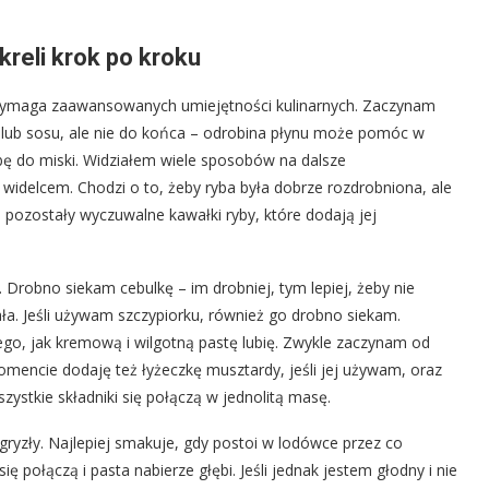
reli krok po kroku
e wymaga zaawansowanych umiejętności kulinarnych. Zaczynam
 lub sosu, ale nie do końca – odrobina płynu może pomóc w
ybę do miski. Widziałem wiele sposobów na dalsze
ę widelcem. Chodzi o to, żeby ryba była dobrze rozdrobniona, ale
e pozostały wyczuwalne kawałki ryby, które dodają jej
Drobno siekam cebulkę – im drobniej, tym lepiej, żeby nie
ła. Jeśli używam szczypiorku, również go drobno siekam.
go, jak kremową i wilgotną pastę lubię. Zwykle zaczynam od
omencie dodaję też łyżeczkę musztardy, jeśli jej używam, oraz
szystkie składniki się połączą w jednolitą masę.
gryzły. Najlepiej smakuje, gdy postoi w lodówce przez co
 połączą i pasta nabierze głębi. Jeśli jednak jestem głodny i nie