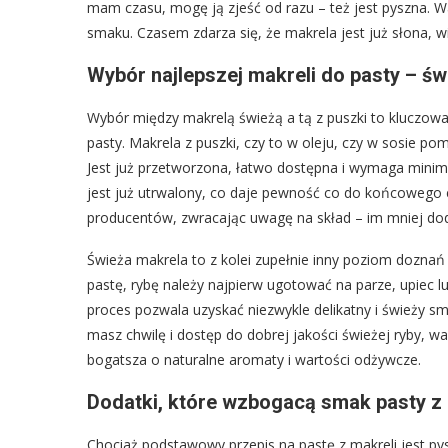
mam czasu, mogę ją zjeść od razu – też jest pyszna. 
smaku. Czasem zdarza się, że makrela jest już słona, w
Wybór najlepszej makreli do pasty – św
Wybór między makrelą świeżą a tą z puszki to kluczowa
pasty. Makrela z puszki, czy to w oleju, czy w sosie 
Jest już przetworzona, łatwo dostępna i wymaga minimal
jest już utrwalony, co daje pewność co do końcowego 
producentów, zwracając uwagę na skład – im mniej dod
Świeża makrela to z kolei zupełnie inny poziom dozna
pastę, rybę należy najpierw ugotować na parze, upiec l
proces pozwala uzyskać niezwykle delikatny i świeży s
masz chwilę i dostęp do dobrej jakości świeżej ryby, w
bogatsza o naturalne aromaty i wartości odżywcze.
Dodatki, które wzbogacą smak pasty z 
Chociaż podstawowy przepis na pastę z makreli jest 