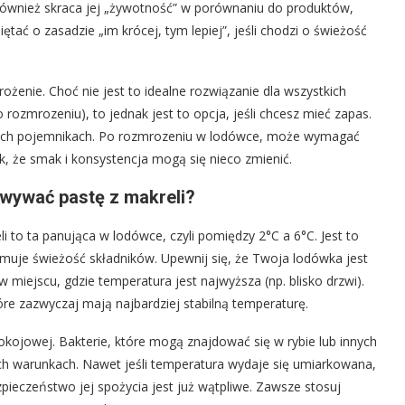
 również skraca jej „żywotność” w porównaniu do produktów,
tać o zasadzie „im krócej, tym lepiej”, jeśli chodzi o świeżość
ożenie. Choć nie jest to idealne rozwiązanie dla wszystkich
rozmrozeniu), to jednak jest to opcja, jeśli chcesz mieć zapas.
lnych pojemnikach. Po rozmrozeniu w lodówce, może wymagać
, że smak i konsystencja mogą się nieco zmienić.
owywać pastę z makreli?
to ta panująca w lodówce, czyli pomiędzy 2°C a 6°C. Jest to
zymuje świeżość składników. Upewnij się, że Twoja lodówka jest
 miejscu, gdzie temperatura jest najwyższa (np. blisko drzwi).
óre zazwyczaj mają najbardziej stabilną temperaturę.
okojowej. Bakterie, które mogą znajdować się w rybie lub innych
ych warunkach. Nawet jeśli temperatura wydaje się umiarkowana,
pieczeństwo jej spożycia jest już wątpliwe. Zawsze stosuj