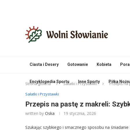
Ciasta i Desery
Gotowanie
Kobieta
Pora
Encyklopedia Sportu
Inne Sporty
Piłka Nożn
Strona główna
Sałatki i Przystawki
Przepis na 
Sałatki i Przystawki
Przepis na pastę z makreli: Szybk
written by
Oska
19 stycznia, 2026
Szukając szybkiego i smacznego sposobu na śniadanie lub