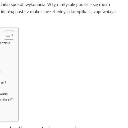
dniki i sposób wykonania. W tym artykule podzielę się moim
dealną pastę z makreli bez zbędnych komplikacji, zapewniając
macznie
i
eli?
kanki
makreli?