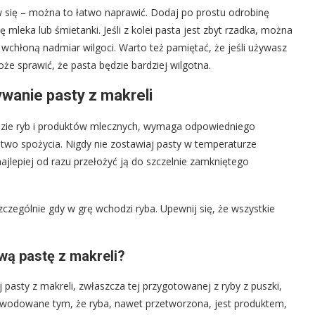
rtw się – można to łatwo naprawić. Dodaj po prostu odrobinę
mleka lub śmietanki. Jeśli z kolei pasta jest zbyt rzadka, można
 wchłoną nadmiar wilgoci. Warto też pamiętać, że jeśli używasz
e sprawić, że pasta będzie bardziej wilgotna.
wanie pasty z makreli
bazie ryb i produktów mlecznych, wymaga odpowiedniego
wo spożycia. Nigdy nie zostawiaj pasty w temperaturze
ajlepiej od razu przełożyć ją do szczelnie zamkniętego
zczególnie gdy w grę wchodzi ryba. Upewnij się, że wszystkie
ą pastę z makreli?
sty z makreli, zwłaszcza tej przygotowanej z ryby z puszki,
owodowane tym, że ryba, nawet przetworzona, jest produktem,