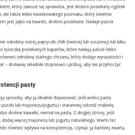
iem, który zawsze się sprawdza, jest drobno posiekany ogórek
i, ale także lekko kwaskowatego posmaku, który świetnie
m jest jajko na twardo, drobno posiekane. Nadaje paście
e odrobiny ostrej papryczki chilli (świeżej lub suszonej) lub kilku
eż łyżeczkę posiekanych kaparów, które nadają paście lekko
również odrobinę startego chrzanu, który dodaje wyrazistości i
 – dodawaj składniki stopniowo i próbuj, aby nie przytłoczyć
ystencji pasty
eją sposoby, aby ją idealnie dopasować. Jeśli wolisz pastę
 z puszki lub majonezu/jogurtu) i staranniej odcedź makrelę.
 drobne kawałki, niemal na pastę. Z drugiej strony, jeśli
, dodaj więcej majonezu lub jogurtu naturalnego. Warto też
do również wpływa na konsystencję, czyniąc ją bardziej zwartą.