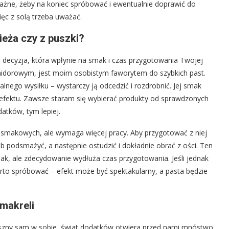
Ważne, żeby na koniec spróbować i ewentualnie doprawić do
ięc z solą trzeba uważać.
ieża czy z puszki?
 decyzja, która wpłynie na smak i czas przygotowania Twojej
pomidorowym, jest moim osobistym faworytem do szybkich past.
nego wysiłku – wystarczy ją odcedzić i rozdrobnić. Jej smak
efektu. Zawsze staram się wybierać produkty od sprawdzonych
atków, tym lepiej.
ń smakowych, ale wymaga więcej pracy. Aby przygotować z niej
ub podsmażyć, a następnie ostudzić i dokładnie obrać z ości. Ten
mak, ale zdecydowanie wydłuża czas przygotowania. Jeśli jednak
arto spróbować – efekt może być spektakularny, a pasta będzie
makreli
pyszny sam w sobie, świat dodatków otwiera przed nami mnóstwo