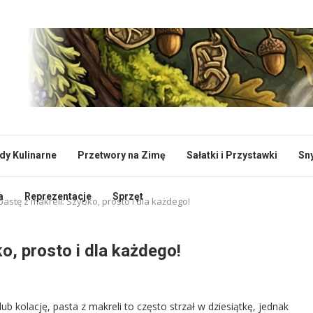
dy Kulinarne
Przetwory na Zimę
Sałatki i Przystawki
Sn
a
Reprezentacje
Sprzęt
pastę z makreli: Szybko, prosto i dla każdego!
o, prosto i dla każdego!
 kolację, pasta z makreli to często strzał w dziesiątkę, jednak