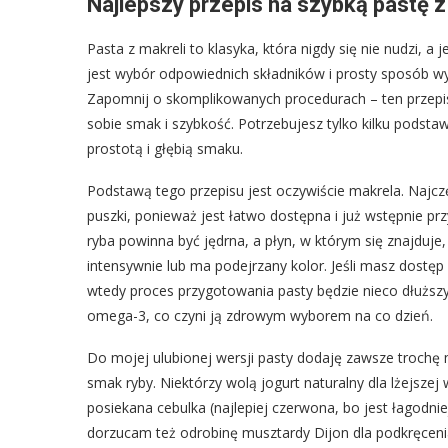
Najlepszy przepis na szybką pastę z
Pasta z makreli to klasyka, która nigdy się nie nudzi, 
jest wybór odpowiednich składników i prosty sposób wy
Zapomnij o skomplikowanych procedurach – ten przepis
sobie smak i szybkość. Potrzebujesz tylko kilku pods
prostotą i głębią smaku.
Podstawą tego przepisu jest oczywiście makrela. Najc
puszki, ponieważ jest łatwo dostępna i już wstępnie pr
ryba powinna być jędrna, a płyn, w którym się znajduje,
intensywnie lub ma podejrzany kolor. Jeśli masz dostęp
wtedy proces przygotowania pasty będzie nieco dłuższy
omega-3, co czyni ją zdrowym wyborem na co dzień.
Do mojej ulubionej wersji pasty dodaję zawsze trochę m
smak ryby. Niektórzy wolą jogurt naturalny dla lżejszej 
posiekana cebulka (najlepiej czerwona, bo jest łagodniej
dorzucam też odrobinę musztardy Dijon dla podkręcen