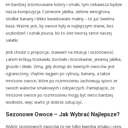
im bardziej zróżnicowane kolory i smaki, tym ciekawsza będzie
nasza kompozycja. Czerwone jabłka, zielone winogrona,
słodkie banany i lekko kwaskowate maliny – to już świetna
baza. Ważne jest, by owoce były w najlepszym stanie, bez
uszkodzeń i oznak psucia, bo to one tworzą serce naszej
sałatki.
Jeśli chodzi o proporcje, stawiam na intuicję i sezonowość.
Latem królują truskawki, borówki i brzoskwinie, jesienią jabłka,
gruszki i śliwki. Zimą, gdy dostęp do świeżych owoców jest
ograniczony, chętnie sięgam po cytrusy, banany, a także
mrożone owoce, które po rozmrożeniu zachowują sporo ze
swoich walorów smakowych i odżywczych. Pamiętajcie, że
mrożone owoce po rozmrożeniu mogą być nieco bardziej
wodniste, więc warto je dobrze odsączyć.
Sezonowe Owoce – Jak Wybrać Najlepsze?
Wybór sezonowych owoców to nie tylko kwestia smaku i ceny,