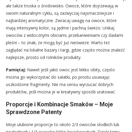
ale także troska o środowisko. Owoce, które dojrzewają w
swoim naturalnym cyklu, są zazwyczaj najsmaczniejsze i
najbardziej aromatyczne. Zwracaj uwagę na owoce, które
mają intensywny kolor, są jędrne i pachną świeżo. Unikaj
owoców z widocznymi obiciami, przebarwieniami czy śladami
pleśni – to znak, że mogą być już nieświeże. Warto też
zaglądać na lokalne bazary i targi, gdzie często można znaleźć
najlepsze, prosto od rolników produkty.
Pamiętaj:
Nawet jeśli jakiś owoc jest lekko obity, często
można go wykorzystać do sałatki, po prostu usuwając
uszkodzone fragmenty. Nie ma sensu wyrzucać dobrych
produktów, jeśli można je w kreatywny sposób uratować.
Proporcje i Kombinacje Smaków – Moje
Sprawdzone Patenty
Moje ulubione proporcje to około 2/3 owoców słodkich lub
neutralnych i 1/3 owoców lekko kwaskowatych. Dzięki temu