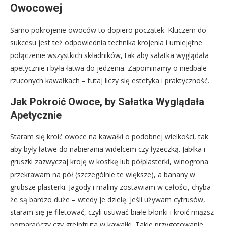
Owocowej
Samo pokrojenie owoców to dopiero początek. Kluczem do
sukcesu jest też odpowiednia technika krojenia i umiejętne
połączenie wszystkich składników, tak aby sałatka wyglądała
apetycznie i była łatwa do jedzenia. Zapominamy o niedbale
rzuconych kawałkach – tutaj liczy się estetyka i praktyczność.
Jak Pokroić Owoce, by Sałatka Wyglądała
Apetycznie
Staram się kroić owoce na kawałki o podobnej wielkości, tak
aby były łatwe do nabierania widelcem czy łyżeczką. Jabłka i
gruszki zazwyczaj kroję w kostkę lub półplasterki, winogrona
przekrawam na pół (szczególnie te większe), a banany w
grubsze plasterki. Jagody i maliny zostawiam w całości, chyba
że są bardzo duże – wtedy je dzielę. Jeśli używam cytrusów,
staram się je filetować, czyli usuwać białe błonki i kroić miąższ
pomarańczy czy grejpfruta w kawałki. Takie przygotowanie