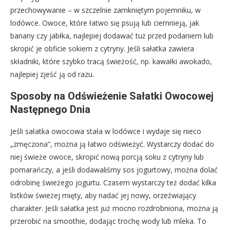
przechowywanie – w szczelnie zamkniętym pojemniku, w
lodówce. Owoce, które łatwo się psują lub ciemnieją, jak
banany czy jabłka, najlepiej dodawać tuż przed podaniem lub
skropić je obficie sokiem z cytryny. Jeśli sałatka zawiera
składniki, które szybko tracą świeżość, np. kawałki awokado,
najlepiej zjeść ją od razu.
Sposoby na Odświeżenie Sałatki Owocowej
Następnego Dnia
Jeśli sałatka owocowa stała w lodówce i wydaje się nieco
„zmęczona”, można ją łatwo odświeżyć. Wystarczy dodać do
niej świeże owoce, skropić nową porcją soku z cytryny lub
pomarańczy, a jeśli dodawaliśmy sos jogurtowy, można dolać
odrobinę świeżego jogurtu. Czasem wystarczy też dodać kilka
listków świeżej mięty, aby nadać jej nowy, orzeźwiający
charakter. Jeśli sałatka jest już mocno rozdrobniona, można ją
przerobić na smoothie, dodając trochę wody lub mleka. To