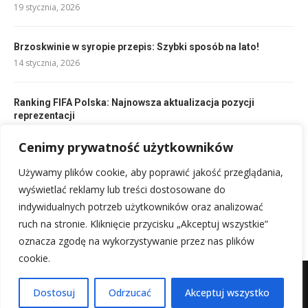
19 stycznia, 2026
Brzoskwinie w syropie przepis: Szybki sposób na lato!
14 stycznia, 2026
Ranking FIFA Polska: Najnowsza aktualizacja pozycji
reprezentacji
20 stycznia, 2026
Cenimy prywatność użytkowników
Używamy plików cookie, aby poprawić jakość przeglądania,
Co to jest pressing w piłce nożnej? Definicja, taktyka i
znaczenie
wyświetlać reklamy lub treści dostosowane do
19 stycznia, 2026
indywidualnych potrzeb użytkowników oraz analizować
ruch na stronie. Kliknięcie przycisku „Akceptuj wszystkie”
oznacza zgodę na wykorzystywanie przez nas plików
cookie.
Mapa witryny
Kontakt z nami
Dostosuj
Odrzucać
Akceptuj wszystko
@2025 - Wszystkie prawa zastrzeżone.