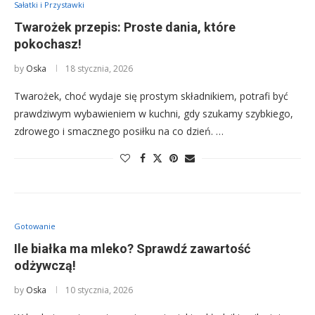
Sałatki i Przystawki
Twarożek przepis: Proste dania, które
pokochasz!
by
Oska
18 stycznia, 2026
Twarożek, choć wydaje się prostym składnikiem, potrafi być
prawdziwym wybawieniem w kuchni, gdy szukamy szybkiego,
zdrowego i smacznego posiłku na co dzień. …
Gotowanie
Ile białka ma mleko? Sprawdź zawartość
odżywczą!
by
Oska
10 stycznia, 2026