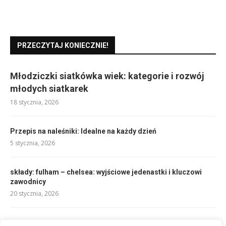
PRZECZYTAJ KONIECZNIE!
Młodziczki siatkówka wiek: kategorie i rozwój
młodych siatkarek
18 stycznia, 2026
Przepis na naleśniki: Idealne na każdy dzień
5 stycznia, 2026
składy: fulham – chelsea: wyjściowe jedenastki i kluczowi
zawodnicy
20 stycznia, 2026
Fale Dunaju przepis: Klasyka, którą każdy gotuje z pasją!