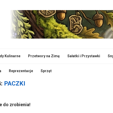
dy Kulinarne
Przetwory na Zimę
Sałatki i Przystawki
Sn
a
Reprezentacje
Sprzęt
"
G:
PACZKI
e do zrobienia!