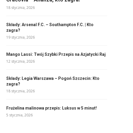
18 stycznia, 2026
Składy: Arsenal F.C. – Southampton F.C. | Kto
zagra?
19 stycznia, 2026
Mango Lassi: Twój Szybki Przepis na Azjatycki Raj
12 stycznia, 2026
Składy: Legia Warszawa – Pogoń Szczecin: Kto
zagra?
18 stycznia, 2026
Frużelina malinowa przepis: Luksus w 5 minut!
5 stycznia, 2026