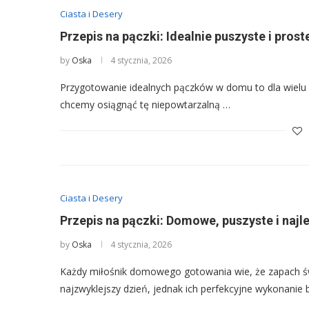
Ciasta i Desery
Przepis na pączki: Idealnie puszyste i prost
by
Oska
4 stycznia, 2026
Przygotowanie idealnych pączków w domu to dla wielu ku
chcemy osiągnąć tę niepowtarzalną …
Ciasta i Desery
Przepis na pączki: Domowe, puszyste i najl
by
Oska
4 stycznia, 2026
Każdy miłośnik domowego gotowania wie, że zapach ś
najzwyklejszy dzień, jednak ich perfekcyjne wykonani