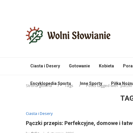
Ciasta i Desery
Gotowanie
Kobieta
Pora
Encyklopedia Sportu
Inne Sporty
Piłka Nożn
Strona główna
Tags
Posts tagged with "paczki
TA
Ciasta i Desery
Pączki przepis: Perfekcyjne, domowe i łatw