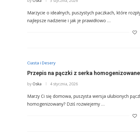
by
Oska
5 stycznia, 2026
Marzycie o idealnych, puszystych paczkach, które rozpł
najlepsze nadzienie i jak je prawidłowo …
Ciasta i Desery
Przepis na pączki z serka homogenizowaneg
by
Oska
4 stycznia, 2026
Marzy Ci się domowa, puszysta wersja ulubionych pączk
homogenizowany? Dziś rozwiejemy …