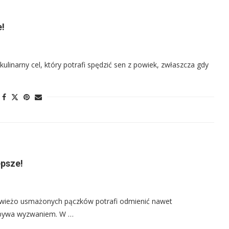
e!
linarny cel, który potrafi spędzić sen z powiek, zwłaszcza gdy
epsze!
wieżo usmażonych pączków potrafi odmienić nawet
e bywa wyzwaniem. W …