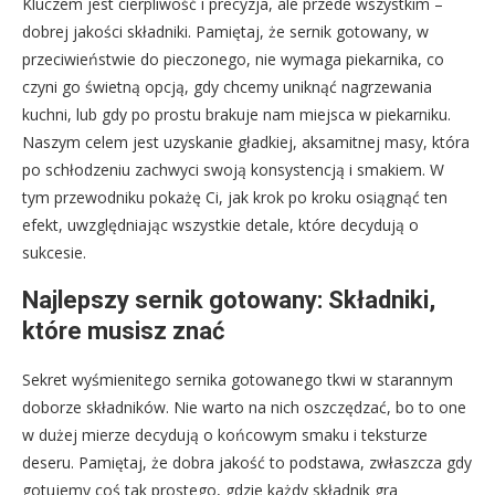
Kluczem jest cierpliwość i precyzja, ale przede wszystkim –
dobrej jakości składniki. Pamiętaj, że sernik gotowany, w
przeciwieństwie do pieczonego, nie wymaga piekarnika, co
czyni go świetną opcją, gdy chcemy uniknąć nagrzewania
kuchni, lub gdy po prostu brakuje nam miejsca w piekarniku.
Naszym celem jest uzyskanie gładkiej, aksamitnej masy, która
po schłodzeniu zachwyci swoją konsystencją i smakiem. W
tym przewodniku pokażę Ci, jak krok po kroku osiągnąć ten
efekt, uwzględniając wszystkie detale, które decydują o
sukcesie.
Najlepszy sernik gotowany: Składniki,
które musisz znać
Sekret wyśmienitego sernika gotowanego tkwi w starannym
doborze składników. Nie warto na nich oszczędzać, bo to one
w dużej mierze decydują o końcowym smaku i teksturze
deseru. Pamiętaj, że dobra jakość to podstawa, zwłaszcza gdy
gotujemy coś tak prostego, gdzie każdy składnik gra