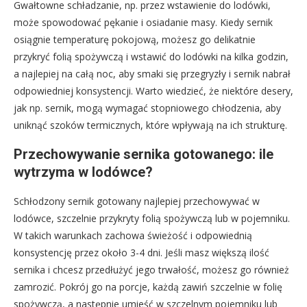
Gwałtowne schładzanie, np. przez wstawienie do lodówki,
może spowodować pękanie i osiadanie masy. Kiedy sernik
osiągnie temperaturę pokojową, możesz go delikatnie
przykryć folią spożywczą i wstawić do lodówki na kilka godzin,
a najlepiej na całą noc, aby smaki się przegryzły i sernik nabrał
odpowiedniej konsystencji. Warto wiedzieć, że niektóre desery,
jak np. sernik, mogą wymagać stopniowego chłodzenia, aby
uniknąć szoków termicznych, które wpływają na ich strukturę.
Przechowywanie sernika gotowanego: ile
wytrzyma w lodówce?
Schłodzony sernik gotowany najlepiej przechowywać w
lodówce, szczelnie przykryty folią spożywczą lub w pojemniku.
W takich warunkach zachowa świeżość i odpowiednią
konsystencję przez około 3-4 dni. Jeśli masz większą ilość
sernika i chcesz przedłużyć jego trwałość, możesz go również
zamrozić. Pokrój go na porcje, każdą zawiń szczelnie w folię
spożywczą, a następnie umieść w szczelnym pojemniku lub