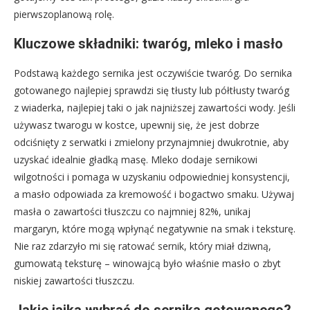
pierwszoplanową rolę.
Kluczowe składniki: twaróg, mleko i masło
Podstawą każdego sernika jest oczywiście twaróg. Do sernika
gotowanego najlepiej sprawdzi się tłusty lub półtłusty twaróg
z wiaderka, najlepiej taki o jak najniższej zawartości wody. Jeśli
używasz twarogu w kostce, upewnij się, że jest dobrze
odciśnięty z serwatki i zmielony przynajmniej dwukrotnie, aby
uzyskać idealnie gładką masę. Mleko dodaje sernikowi
wilgotności i pomaga w uzyskaniu odpowiedniej konsystencji,
a masło odpowiada za kremowość i bogactwo smaku. Używaj
masła o zawartości tłuszczu co najmniej 82%, unikaj
margaryn, które mogą wpłynąć negatywnie na smak i teksturę.
Nie raz zdarzyło mi się ratować sernik, który miał dziwną,
gumowatą teksturę – winowajcą było właśnie masło o zbyt
niskiej zawartości tłuszczu.