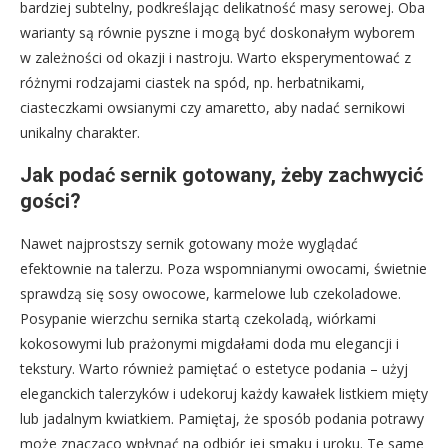
bardziej subtelny, podkreślając delikatność masy serowej. Oba
warianty są równie pyszne i mogą być doskonałym wyborem
w zależności od okazji i nastroju. Warto eksperymentować z
różnymi rodzajami ciastek na spód, np. herbatnikami,
ciasteczkami owsianymi czy amaretto, aby nadać sernikowi
unikalny charakter.
Jak podać sernik gotowany, żeby zachwycić
gości?
Nawet najprostszy sernik gotowany może wyglądać
efektownie na talerzu. Poza wspomnianymi owocami, świetnie
sprawdzą się sosy owocowe, karmelowe lub czekoladowe.
Posypanie wierzchu sernika startą czekoladą, wiórkami
kokosowymi lub prażonymi migdałami doda mu elegancji i
tekstury. Warto również pamiętać o estetyce podania – użyj
eleganckich talerzyków i udekoruj każdy kawałek listkiem mięty
lub jadalnym kwiatkiem. Pamiętaj, że sposób podania potrawy
może znacząco wpłynąć na odbiór jej smaku i uroku. Te same