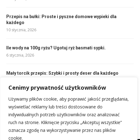
Przepis na bułki: Proste i pyszne domowe wypieki dla
każdego
10 stycznia, 2026
Ile wody na 100g ryżu? Ugotuj ryż basmati sypki.
6 stycznia, 2026
Mały torcik przepis: Szybki i prosty deser dla każdego
4 stycznia, 2026
Cenimy prywatność użytkowników
Używamy plików cookie, aby poprawić jakość przeglądania,
Miodownik przepis: Klasyczny, łatwy i pyszny deser dla
każdego
wyświetlać reklamy lub treści dostosowane do
5 stycznia, 2026
indywidualnych potrzeb użytkowników oraz analizować
ruch na stronie. Kliknięcie przycisku „Akceptuj wszystkie”
oznacza zgodę na wykorzystywanie przez nas plików
cookie.