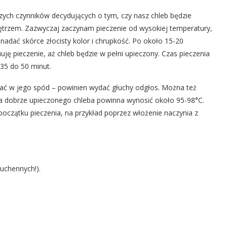
zych czynników decydujących o tym, czy nasz chleb będzie
nętrzem. Zazwyczaj zaczynam pieczenie od wysokiej temperatury,
nadać skórce złocisty kolor i chrupkość. Po około 15-20
uję pieczenie, aż chleb będzie w pełni upieczony. Czas pieczenia
 35 do 50 minut.
kać w jego spód – powinien wydać głuchy odgłos. Można też
 dobrze upieczonego chleba powinna wynosić około 95-98°C.
początku pieczenia, na przykład poprzez włożenie naczynia z
kuchennych!).