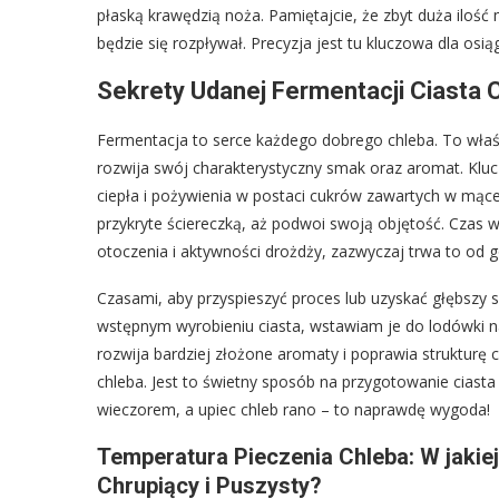
płaską krawędzią noża. Pamiętajcie, że zbyt duża ilość m
będzie się rozpływał. Precyzja jest tu kluczowa dla osiąg
Sekrety Udanej Fermentacji Ciasta
Fermentacja to serce każdego dobrego chleba. To właśni
rozwija swój charakterystyczny smak oraz aromat. Kl
ciepła i pożywienia w postaci cukrów zawartych w mąc
przykryte ściereczką, aż podwoi swoją objętość. Czas 
otoczenia i aktywności drożdży, zazwyczaj trwa to od 
Czasami, aby przyspieszyć proces lub uzyskać głębszy 
wstępnym wyrobieniu ciasta, wstawiam je do lodówki na
rozwija bardziej złożone aromaty i poprawia strukturę 
chleba. Jest to świetny sposób na przygotowanie ciasta
wieczorem, a upiec chleb rano – to naprawdę wygoda!
Temperatura Pieczenia Chleba: W jakie
Chrupiący i Puszysty?