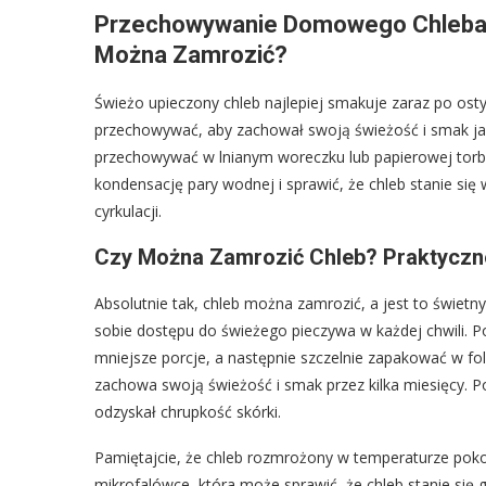
Przechowywanie Domowego Chleba:
Można Zamrozić?
Świeżo upieczony chleb najlepiej smakuje zaraz po osty
przechowywać, aby zachował swoją świeżość i smak jak 
przechowywać w lnianym woreczku lub papierowej tor
kondensację pary wodnej i sprawić, że chleb stanie się 
cyrkulacji.
Czy Można Zamrozić Chleb? Praktycz
Absolutnie tak, chleb można zamrozić, a jest to świet
sobie dostępu do świeżego pieczywa w każdej chwili. Po 
mniejsze porcje, a następnie szczelnie zapakować w fo
zachowa swoją świeżość i smak przez kilka miesięcy. P
odzyskał chrupkość skórki.
Pamiętajcie, że chleb rozmrożony w temperaturze poko
mikrofalówce, która może sprawić, że chleb stanie się