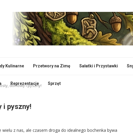
dy Kulinarne
Przetwory na Zimę
Sałatki i Przystawki
Sn
a
Reprezentacje
Sprzęt
rosty, domowy i pyszny!
 i pyszny!
 wielu z nas, ale czasem droga do idealnego bochenka bywa