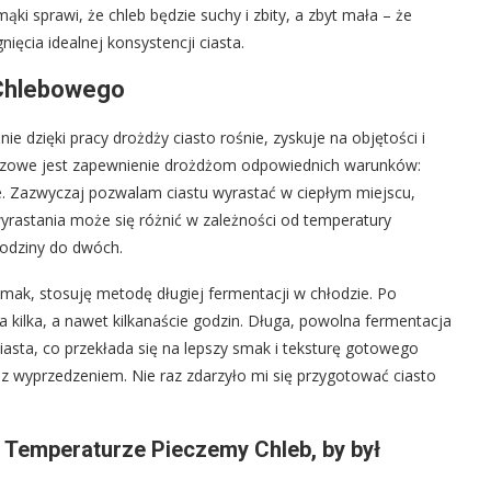
ąki sprawi, że chleb będzie suchy i zbity, a zbyt mała – że
nięcia idealnej konsystencji ciasta.
 Chlebowego
e dzięki pracy drożdży ciasto rośnie, zyskuje na objętości i
uczowe jest zapewnienie drożdżom odpowiednich warunków:
e. Zazwyczaj pozwalam ciastu wyrastać w ciepłym miejscu,
wyrastania może się różnić w zależności od temperatury
godziny do dwóch.
smak, stosuję metodę długiej fermentacji w chłodzie. Po
 kilka, a nawet kilkanaście godzin. Długa, powolna fermentacja
ciasta, co przekłada się na lepszy smak i teksturę gotowego
 z wyprzedzeniem. Nie raz zdarzyło mi się przygotować ciasto
j Temperaturze Pieczemy Chleb, by był