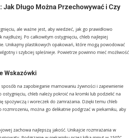
 Jak Długo Można Przechowywać i Czy
gnięciu, ale ważne jest, aby wiedzieć, jak go prawidłowo
najdłużej. Po całkowitym ostygnięciu, chleb najlepiej
bie. Unikajmy plastikowych opakowań, które mogą powodować
wilgotny i szybciej spleśnieje. Powietrze powinno mieć możliwość
ne Wskazówki
ny sposób na zapobieganie marnowaniu żywności i zapewnienie
ostygnięciu, chleb należy pokroić na kromki lub podzielić na
lię spożywczą i woreczek do zamrażania. Dzięki temu chleb
o rozmrozeniu, można go delikatnie podgrzać w piekarniku, aby
jowej zachowa najlepszą jakość. Unikajcie rozmrażania w
 gumowaty. Podgrzanie w piekarniku przez kilka minut w 150°C