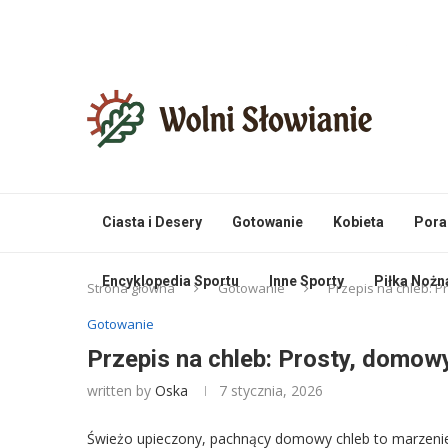
Ciasta i Desery
Gotowanie
Kobieta
Pora
Encyklopedia Sportu
Inne Sporty
Piłka Nożn
Strona główna
Gotowanie
Przepis na chleb: P
Gotowanie
Przepis na chleb: Prosty, domowy
written by
Oska
7 stycznia, 2026
Świeżo upieczony, pachnący domowy chleb to marzenie