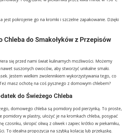
jest pokrojenie go na kromki i szczelne zapakowanie. Dzięki
ego Chleba do Smakołyków z Przepisów
iera się przed nami świat kulinarnych możliwości. Możemy
a nawet suszonych owoców, aby stworzyć unikalne smaki.
ąsek. Jestem wielkim zwolennikiem wykorzystywania tego, co
. Też masz ochotę na coś pysznego z domowym chlebem?
odatek do Świeżego Chleba
żego, domowego chleba są pomidory pod pierzynką. To proste,
łe pomidory w plastry, ułożyć je na kromkach chleba, posypać
ę czosnku, skropić oliwą z oliwek i zapiec krótko w piekarniku,
ci. To idealna propozycja na szybką kolację lub przekąskę.