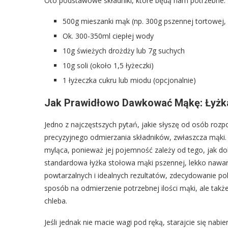
Oto podstawowe składniki, które będą nam potrzebne:
500g mieszanki mąk (np. 300g pszennej tortowej, 
Ok. 300-350ml ciepłej wody
10g świeżych drożdży lub 7g suchych
10g soli (około 1,5 łyżeczki)
1 łyżeczka cukru lub miodu (opcjonalnie)
Jak Prawidłowo Dawkować Mąkę: Łyżka
Jedno z najczęstszych pytań, jakie słyszę od osób roz
precyzyjnego odmierzania składników, zwłaszcza mąki.
myląca, ponieważ jej pojemność zależy od tego, jak do
standardowa łyżka stołowa mąki pszennej, lekko nawar
powtarzalnych i idealnych rezultatów, zdecydowanie 
sposób na odmierzenie potrzebnej ilości mąki, ale takż
chleba.
Jeśli jednak nie macie wagi pod ręką, starajcie się nab