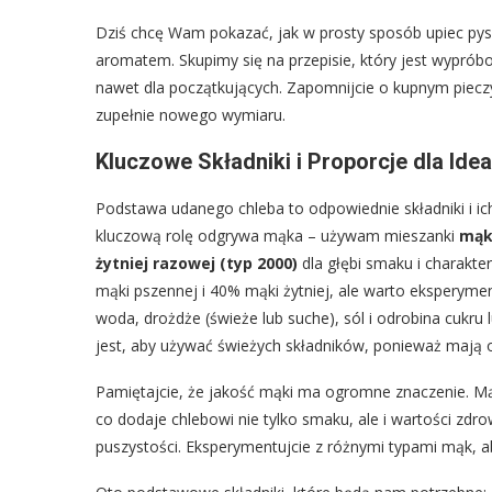
Dziś chcę Wam pokazać, jak w prosty sposób upiec pys
aromatem. Skupimy się na przepisie, który jest wypró
nawet dla początkujących. Zapomnijcie o kupnym pieczy
zupełnie nowego wymiaru.
Kluczowe Składniki i Proporcje dla Id
Podstawa udanego chleba to odpowiednie składniki i ic
kluczową rolę odgrywa mąka – używam mieszanki
mąki
żytniej razowej (typ 2000)
dla głębi smaku i charakte
mąki pszennej i 40% mąki żytniej, ale warto eksperyme
woda, drożdże (świeże lub suche), sól i odrobina cukru
jest, aby używać świeżych składników, ponieważ mają 
Pamiętajcie, że jakość mąki ma ogromne znaczenie. Mąk
co dodaje chlebowi nie tylko smaku, ale i wartości zd
puszystości. Eksperymentujcie z różnymi typami mąk, a