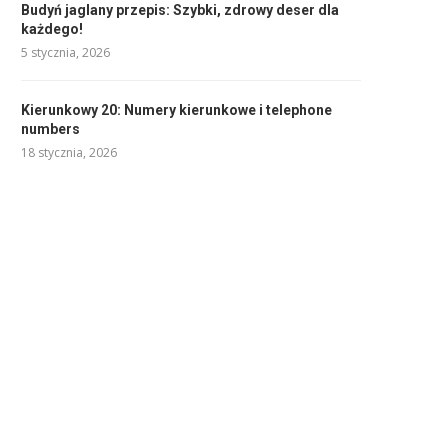
Budyń jaglany przepis: Szybki, zdrowy deser dla
każdego!
5 stycznia, 2026
Kierunkowy 20: Numery kierunkowe i telephone
numbers
18 stycznia, 2026