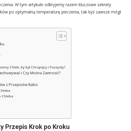
ieczenia. W tym artykule odkryjemy razem kluczowe sekrety
ików po optymalną temperaturę pieczenia, tak byś zawsze mógł
oku
?
emy Chleb, by był Chrupiący i Puszysty?
echowywać i Czy Można Zamrozić?
ków z Przepisów Babci
Chleba
o Chleba
y Przepis Krok po Kroku