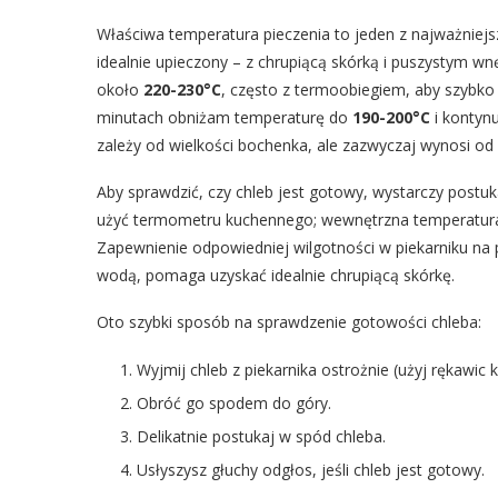
Właściwa temperatura pieczenia to jeden z najważniejs
idealnie upieczony – z chrupiącą skórką i puszystym w
około
220-230°C
, często z termoobiegiem, aby szybko 
minutach obniżam temperaturę do
190-200°C
i kontynu
zależy od wielkości bochenka, ale zazwyczaj wynosi od
Aby sprawdzić, czy chleb jest gotowy, wystarczy postu
użyć termometru kuchennego; wewnętrzna temperatura
Zapewnienie odpowiedniej wilgotności w piekarniku na 
wodą, pomaga uzyskać idealnie chrupiącą skórkę.
Oto szybki sposób na sprawdzenie gotowości chleba:
Wyjmij chleb z piekarnika ostrożnie (użyj rękawic 
Obróć go spodem do góry.
Delikatnie postukaj w spód chleba.
Usłyszysz głuchy odgłos, jeśli chleb jest gotowy.