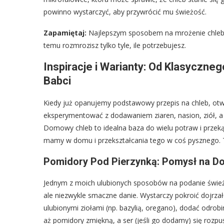
powinno wystarczyć, aby przywrócić mu świeżość.
Zapamiętaj:
Najlepszym sposobem na mrożenie chleba 
temu rozmrozisz tylko tyle, ile potrzebujesz.
Inspiracje i Warianty: Od Klasyczn
Babci
Kiedy już opanujemy podstawowy przepis na chleb, otw
eksperymentować z dodawaniem ziaren, nasion, ziół, 
Domowy chleb to idealna baza do wielu potraw i przek
mamy w domu i przekształcania tego w coś pysznego
Pomidory Pod Pierzynką: Pomysł na D
Jednym z moich ulubionych sposobów na podanie świe
ale niezwykle smaczne danie. Wystarczy pokroić dojrza
ulubionymi ziołami (np. bazylią, oregano), dodać odrobin
aż pomidory zmiękną, a ser (jeśli go dodamy) się rozpuś