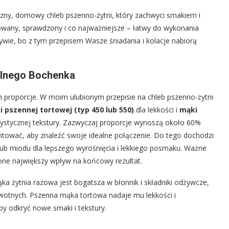
zny, domowy chleb pszenno-żytni, który zachwyci smakiem i
bowany, sprawdzony i co najważniejsze – łatwy do wykonania
wie, bo z tym przepisem Wasze śniadania i kolacje nabiorą
ealnego Bochenka
h proporcje. W moim ulubionym przepisie na chleb pszenno-żytni
 pszennej tortowej (typ 450 lub 550)
dla lekkości i
mąki
rystycznej tekstury. Zazwyczaj proporcje wynoszą około 60%
ntować, aby znaleźć swoje idealne połączenie. Do tego dochodzi
 lub miodu dla lepszego wyrośnięcia i lekkiego posmaku. Ważne
one największy wpływ na końcowy rezultat.
a żytnia razowa jest bogatsza w błonnik i składniki odżywcze,
rowotnych. Pszenna mąka tortowa nadaje mu lekkości i
by odkryć nowe smaki i tekstury.