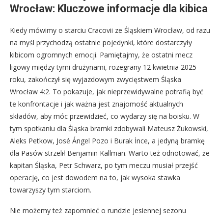
Wrocław: Kluczowe informacje dla kibica
Kiedy mówimy o starciu Cracovii ze Śląskiem Wrocław, od razu
na myśl przychodzą ostatnie pojedynki, które dostarczyły
kibicom ogromnych emocji. Pamiętajmy, że ostatni mecz
ligowy między tymi drużynami, rozegrany 12 kwietnia 2025
roku, zakończył się wyjazdowym zwycięstwem Śląska
Wrocław 4:2. To pokazuje, jak nieprzewidywalne potrafią być
te konfrontacje i jak ważna jest znajomość aktualnych
składów, aby móc przewidzieć, co wydarzy się na boisku. W
tym spotkaniu dla Śląska bramki zdobywali Mateusz Żukowski,
Aleks Petkow, José Ángel Pozo i Burak İnce, a jedyną bramkę
dla Pasów strzelił Benjamin Källman. Warto też odnotować, że
kapitan Śląska, Petr Schwarz, po tym meczu musiał przejść
operację, co jest dowodem na to, jak wysoka stawka
towarzyszy tym starciom.
Nie możemy też zapomnieć o rundzie jesiennej sezonu