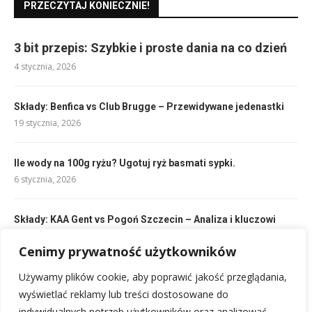
PRZECZYTAJ KONIECZNIE!
3 bit przepis: Szybkie i proste dania na co dzień
4 stycznia, 2026
Składy: Benfica vs Club Brugge – Przewidywane jedenastki
19 stycznia, 2026
Ile wody na 100g ryżu? Ugotuj ryż basmati sypki.
6 stycznia, 2026
Składy: KAA Gent vs Pogoń Szczecin – Analiza i kluczowi
gracze
Cenimy prywatność użytkowników
18 stycznia, 2026
Używamy plików cookie, aby poprawić jakość przeglądania,
Sałatka z ogórków: Szybki, świeży przepis na lato!
wyświetlać reklamy lub treści dostosowane do
20 stycznia, 2026
indywidualnych potrzeb użytkowników oraz analizować