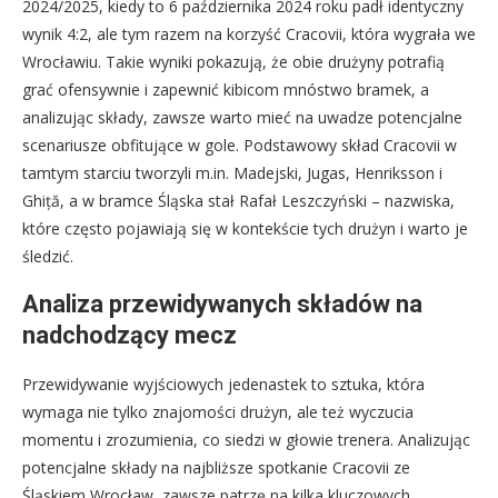
2024/2025, kiedy to 6 października 2024 roku padł identyczny
wynik 4:2, ale tym razem na korzyść Cracovii, która wygrała we
Wrocławiu. Takie wyniki pokazują, że obie drużyny potrafią
grać ofensywnie i zapewnić kibicom mnóstwo bramek, a
analizując składy, zawsze warto mieć na uwadze potencjalne
scenariusze obfitujące w gole. Podstawowy skład Cracovii w
tamtym starciu tworzyli m.in. Madejski, Jugas, Henriksson i
Ghiță, a w bramce Śląska stał Rafał Leszczyński – nazwiska,
które często pojawiają się w kontekście tych drużyn i warto je
śledzić.
Analiza przewidywanych składów na
nadchodzący mecz
Przewidywanie wyjściowych jedenastek to sztuka, która
wymaga nie tylko znajomości drużyn, ale też wyczucia
momentu i zrozumienia, co siedzi w głowie trenera. Analizując
potencjalne składy na najbliższe spotkanie Cracovii ze
Śląskiem Wrocław, zawsze patrzę na kilka kluczowych