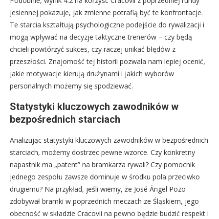
Podobnie, wynik 4:2 na korzyść Cracovii z poprzedniej rundy
jesiennej pokazuje, jak zmienne potrafią być te konfrontacje.
Te starcia kształtują psychologiczne podejście do rywalizacji i
mogą wpływać na decyzje taktyczne trenerów – czy będą
chcieli powtórzyć sukces, czy raczej unikać błędów z
przeszłości. Znajomość tej historii pozwala nam lepiej ocenić,
jakie motywacje kierują drużynami i jakich wyborów
personalnych możemy się spodziewać.
Statystyki kluczowych zawodników w
bezpośrednich starciach
Analizując statystyki kluczowych zawodników w bezpośrednich
starciach, możemy dostrzec pewne wzorce. Czy konkretny
napastnik ma „patent” na bramkarza rywali? Czy pomocnik
jednego zespołu zawsze dominuje w środku pola przeciwko
drugiemu? Na przykład, jeśli wiemy, że José Ángel Pozo
zdobywał bramki w poprzednich meczach ze Śląskiem, jego
obecność w składzie Cracovii na pewno będzie budzić respekt i