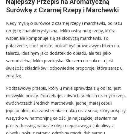
Najlepszy Przepis na Aromatyczną
Surówkę z Czarnej Rzepy i Marchewki
Kiedy myślę o surówce z czarnej rzepy i marchewki, od razu
czuję tę charakterystyczną, lekko ostrą nutę rzepy, która
wspaniale komponuje się ze słodyczą marchewki. To
połączenie, choć proste, potrafi być prawdziwym hitem na
talerzu, idealnym jako dodatek do obiadu, ale też jako
samodzielna, lekka przekąska. Kluczem do sukcesu jest
świeżość składników i odpowiednie proporcje, które zaraz Ci
zdradzę.
Podstawowy przepis, który u mnie sprawdza się od lat, jest
niezwykle prosty. Potrzebujesz dwóch średnich czarnych rzep,
dwóch-trzech średnich marchewek, jednej małej cebuli
(opcjonalnie, dla zaostrzenia smaku) oraz sosu, który połączy
wszystko w harmonijną całość. Ja najczęściej stawiam na
prosty dressing na bazie oleju rzepakowego (lub oliwy z
oliwek), soku z cytryny, odrobiny miodu (lub syropu