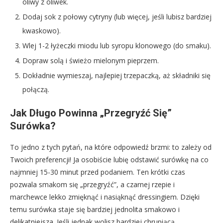
oliwy z oliwek.
Dodaj sok z połowy cytryny (lub więcej, jeśli lubisz bardziej
kwaskowo).
Wlej 1-2 łyżeczki miodu lub syropu klonowego (do smaku).
Dopraw solą i świeżo mielonym pieprzem.
Dokładnie wymieszaj, najlepiej trzepaczką, aż składniki się
połączą.
Jak Długo Powinna „Przegryźć Się”
Surówka?
To jedno z tych pytań, na które odpowiedź brzmi: to zależy od
Twoich preferencji! Ja osobiście lubię odstawić surówkę na co
najmniej 15-30 minut przed podaniem. Ten krótki czas
pozwala smakom się „przegryźć”, a czarnej rzepie i
marchewce lekko zmięknąć i nasiąknąć dressingiem. Dzięki
temu surówka staje się bardziej jednolita smakowo i
delikatniejsza. Jeśli jednak wolisz bardziej chrupiącą