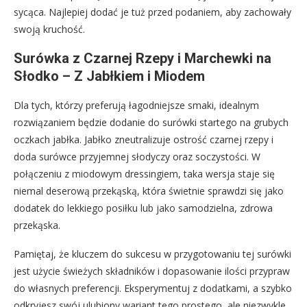
sycąca. Najlepiej dodać je tuż przed podaniem, aby zachowały
swoją kruchość.
Surówka z Czarnej Rzepy i Marchewki na
Słodko – Z Jabłkiem i Miodem
Dla tych, którzy preferują łagodniejsze smaki, idealnym
rozwiązaniem będzie dodanie do surówki startego na grubych
oczkach jabłka. Jabłko zneutralizuje ostrość czarnej rzepy i
doda surówce przyjemnej słodyczy oraz soczystości. W
połączeniu z miodowym dressingiem, taka wersja staje się
niemal deserową przekąską, która świetnie sprawdzi się jako
dodatek do lekkiego posiłku lub jako samodzielna, zdrowa
przekąska.
Pamiętaj, że kluczem do sukcesu w przygotowaniu tej surówki
jest użycie świeżych składników i dopasowanie ilości przypraw
do własnych preferencji. Eksperymentuj z dodatkami, a szybko
odkryjesz swój ulubiony wariant tego prostego, ale niezwykle