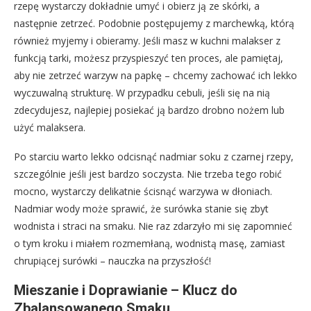
rzepę wystarczy dokładnie umyć i obierz ją ze skórki, a
następnie zetrzeć. Podobnie postępujemy z marchewką, którą
również myjemy i obieramy. Jeśli masz w kuchni malakser z
funkcją tarki, możesz przyspieszyć ten proces, ale pamiętaj,
aby nie zetrzeć warzyw na papkę – chcemy zachować ich lekko
wyczuwalną strukturę. W przypadku cebuli, jeśli się na nią
zdecydujesz, najlepiej posiekać ją bardzo drobno nożem lub
użyć malaksera.
Po starciu warto lekko odcisnąć nadmiar soku z czarnej rzepy,
szczególnie jeśli jest bardzo soczysta. Nie trzeba tego robić
mocno, wystarczy delikatnie ścisnąć warzywa w dłoniach.
Nadmiar wody może sprawić, że surówka stanie się zbyt
wodnista i straci na smaku. Nie raz zdarzyło mi się zapomnieć
o tym kroku i miałem rozmemłaną, wodnistą masę, zamiast
chrupiącej surówki – nauczka na przyszłość!
Mieszanie i Doprawianie – Klucz do
Zbalansowanego Smaku