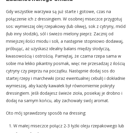
Gdy wszystkie warzywa są już starte i gotowe, czas na
połączenie ich z dressingiem. W osobnej miseczce przygotuj
sos: wymieszaj olej rzepakowy (lub oliwę), sok z cytryny, miód
(lub inny słodzik), sól i świeżo mielony pieprz. Zacznij od
mniejszej ilości miodu i soli, a następnie stopniowo dodawaj,
próbując, aż uzyskasz idealny balans między słodyczą,
kwasowością i ostrością. Pamiętaj, że czarna rzepa sama w
sobie ma lekko pikantny posmak, więc nie przesadzaj z ilością
cytryny czy pieprzu na początku. Następnie dodaj sos do
startej rzepy i marchewki (oraz ewentualnej cebuli) i dokładnie
wymieszaj, aby każdy kawałek był równomiernie pokryty
dressingiem. Jeśli dodajesz świeże zioła, posiekaj je drobno i
dodaj na samym końcu, aby zachowały swój aromat.
Oto mój sprawdzony sposób na dressing:
W małej miseczce połącz 2-3 łyżki oleju rzepakowego lub