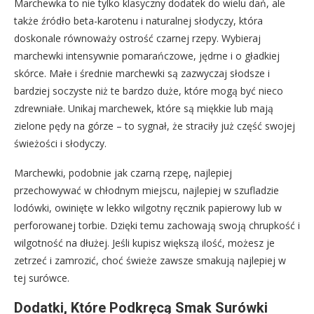
Marchewka to nie tylko klasyczny dodatek do wielu dań, ale
także źródło beta-karotenu i naturalnej słodyczy, która
doskonale równoważy ostrość czarnej rzepy. Wybieraj
marchewki intensywnie pomarańczowe, jędrne i o gładkiej
skórce. Małe i średnie marchewki są zazwyczaj słodsze i
bardziej soczyste niż te bardzo duże, które mogą być nieco
zdrewniałe. Unikaj marchewek, które są miękkie lub mają
zielone pędy na górze – to sygnał, że straciły już część swojej
świeżości i słodyczy.
Marchewki, podobnie jak czarną rzepę, najlepiej
przechowywać w chłodnym miejscu, najlepiej w szufladzie
lodówki, owinięte w lekko wilgotny ręcznik papierowy lub w
perforowanej torbie. Dzięki temu zachowają swoją chrupkość i
wilgotność na dłużej. Jeśli kupisz większą ilość, możesz je
zetrzeć i zamrozić, choć świeże zawsze smakują najlepiej w
tej surówce.
Dodatki, Które Podkręcą Smak Surówki