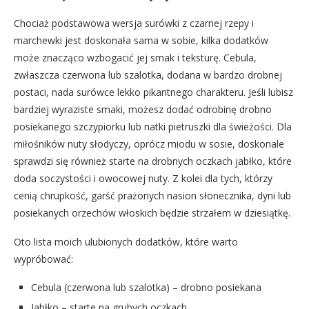
Chociaż podstawowa wersja surówki z czarnej rzepy i
marchewki jest doskonała sama w sobie, kilka dodatków
może znacząco wzbogacić jej smak i teksturę. Cebula,
zwłaszcza czerwona lub szalotka, dodana w bardzo drobnej
postaci, nada surówce lekko pikantnego charakteru. Jeśli lubisz
bardziej wyraziste smaki, możesz dodać odrobinę drobno
posiekanego szczypiorku lub natki pietruszki dla świeżości. Dla
miłośników nuty słodyczy, oprócz miodu w sosie, doskonale
sprawdzi się również starte na drobnych oczkach jabłko, które
doda soczystości i owocowej nuty. Z kolei dla tych, którzy
cenią chrupkość, garść prażonych nasion słonecznika, dyni lub
posiekanych orzechów włoskich będzie strzałem w dziesiątkę.
Oto lista moich ulubionych dodatków, które warto
wypróbować:
Cebula (czerwona lub szalotka) – drobno posiekana
Jabłko – starte na grubych oczkach