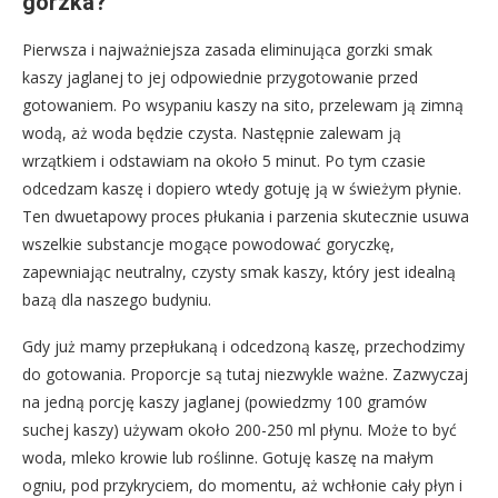
gorzka?
Pierwsza i najważniejsza zasada eliminująca gorzki smak
kaszy jaglanej to jej odpowiednie przygotowanie przed
gotowaniem. Po wsypaniu kaszy na sito, przelewam ją zimną
wodą, aż woda będzie czysta. Następnie zalewam ją
wrzątkiem i odstawiam na około 5 minut. Po tym czasie
odcedzam kaszę i dopiero wtedy gotuję ją w świeżym płynie.
Ten dwuetapowy proces płukania i parzenia skutecznie usuwa
wszelkie substancje mogące powodować goryczkę,
zapewniając neutralny, czysty smak kaszy, który jest idealną
bazą dla naszego budyniu.
Gdy już mamy przepłukaną i odcedzoną kaszę, przechodzimy
do gotowania. Proporcje są tutaj niezwykle ważne. Zazwyczaj
na jedną porcję kaszy jaglanej (powiedzmy 100 gramów
suchej kaszy) używam około 200-250 ml płynu. Może to być
woda, mleko krowie lub roślinne. Gotuję kaszę na małym
ogniu, pod przykryciem, do momentu, aż wchłonie cały płyn i