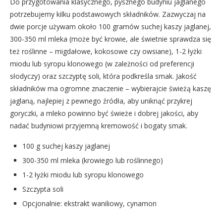
Do przygotowania klasycznego, pysznego budyniu jaglanego
potrzebujemy kilku podstawowych składników. Zazwyczaj na
dwie porcje używam około 100 gramów suchej kaszy jaglanej,
300-350 ml mleka (może być krowie, ale świetnie sprawdza się
też roślinne – migdałowe, kokosowe czy owsiane), 1-2 łyżki
miodu lub syropu klonowego (w zależności od preferencji
słodyczy) oraz szczyptę soli, która podkreśla smak. Jakość
składników ma ogromne znaczenie – wybierajcie świeżą kaszę
jaglaną, najlepiej z pewnego źródła, aby uniknąć przykrej
goryczki, a mleko powinno być świeże i dobrej jakości, aby
nadać budyniowi przyjemną kremowość i bogaty smak.
100 g suchej kaszy jaglanej
300-350 ml mleka (krowiego lub roślinnego)
1-2 łyżki miodu lub syropu klonowego
Szczypta soli
Opcjonalnie: ekstrakt waniliowy, cynamon