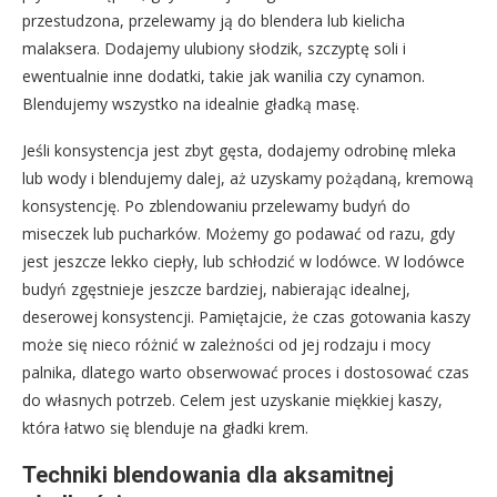
przestudzona, przelewamy ją do blendera lub kielicha
malaksera. Dodajemy ulubiony słodzik, szczyptę soli i
ewentualnie inne dodatki, takie jak wanilia czy cynamon.
Blendujemy wszystko na idealnie gładką masę.
Jeśli konsystencja jest zbyt gęsta, dodajemy odrobinę mleka
lub wody i blendujemy dalej, aż uzyskamy pożądaną, kremową
konsystencję. Po zblendowaniu przelewamy budyń do
miseczek lub pucharków. Możemy go podawać od razu, gdy
jest jeszcze lekko ciepły, lub schłodzić w lodówce. W lodówce
budyń zgęstnieje jeszcze bardziej, nabierając idealnej,
deserowej konsystencji. Pamiętajcie, że czas gotowania kaszy
może się nieco różnić w zależności od jej rodzaju i mocy
palnika, dlatego warto obserwować proces i dostosować czas
do własnych potrzeb. Celem jest uzyskanie miękkiej kaszy,
która łatwo się blenduje na gładki krem.
Techniki blendowania dla aksamitnej