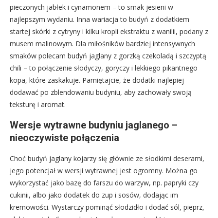
pieczonych jabłek i cynamonem – to smak jesieni w
najlepszym wydaniu. Inna wariacja to budyń z dodatkiem
startej skórki z cytryny i kilku kropli ekstraktu z wanilii, podany z
musem malinowym. Dla miłośników bardziej intensywnych
smaków polecam budyń jaglany z gorzką czekoladą i szczyptą
chili – to połączenie słodyczy, goryczy i lekkiego pikantnego
kopa, które zaskakuje. Pamiętajcie, że dodatki najlepiej
dodawać po zblendowaniu budyniu, aby zachowały swoją
teksturę i aromat.
Wersje wytrawne budyniu jaglanego –
nieoczywiste połączenia
Choć budyń jaglany kojarzy się głównie ze słodkimi deserami,
jego potencjał w wersji wytrawnej jest ogromny. Można go
wykorzystać jako bazę do farszu do warzyw, np. papryki czy
cukinii, albo jako dodatek do zup i sosów, dodając im
kremowości. Wystarczy pominąć słodzidło i dodać sól, pieprz,