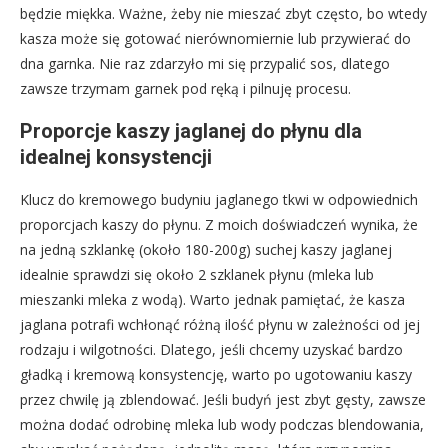
będzie miękka. Ważne, żeby nie mieszać zbyt często, bo wtedy
kasza może się gotować nierównomiernie lub przywierać do
dna garnka. Nie raz zdarzyło mi się przypalić sos, dlatego
zawsze trzymam garnek pod ręką i pilnuję procesu.
Proporcje kaszy jaglanej do płynu dla
idealnej konsystencji
Klucz do kremowego budyniu jaglanego tkwi w odpowiednich
proporcjach kaszy do płynu. Z moich doświadczeń wynika, że
na jedną szklankę (około 180-200g) suchej kaszy jaglanej
idealnie sprawdzi się około 2 szklanek płynu (mleka lub
mieszanki mleka z wodą). Warto jednak pamiętać, że kasza
jaglana potrafi wchłonąć różną ilość płynu w zależności od jej
rodzaju i wilgotności. Dlatego, jeśli chcemy uzyskać bardzo
gładką i kremową konsystencję, warto po ugotowaniu kaszy
przez chwilę ją zblendować. Jeśli budyń jest zbyt gęsty, zawsze
można dodać odrobinę mleka lub wody podczas blendowania,