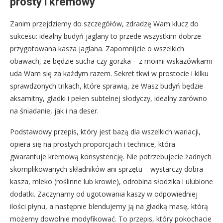
prosty i kremowy
Zanim przejdziemy do szczegółów, zdradzę Wam klucz do
sukcesu: idealny budyń jaglany to przede wszystkim dobrze
przygotowana kasza jaglana. Zapomnijcie o wszelkich
obawach, że będzie sucha czy gorzka – z moimi wskazówkami
uda Wam się za każdym razem. Sekret tkwi w prostocie i kilku
sprawdzonych trikach, które sprawią, że Wasz budyń będzie
aksamitny, gładki i pełen subtelnej słodyczy, idealny zarówno
na śniadanie, jak i na deser.
Podstawowy przepis, który jest bazą dla wszelkich wariacji,
opiera się na prostych proporcjach i technice, która
gwarantuje kremową konsystencję. Nie potrzebujecie żadnych
skomplikowanych składników ani sprzętu – wystarczy dobra
kasza, mleko (roślinne lub krowie), odrobina słodzika i ulubione
dodatki. Zaczynamy od ugotowania kaszy w odpowiedniej
ilości płynu, a następnie blendujemy ją na gładką masę, którą
możemy dowolnie modyfikować. To przepis, który pokochacie