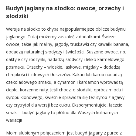
Budyń jaglany na słodko: owoce, orzechy i
słodziki
Wersja na słodko to chyba najpopularniejsze oblicze budyniu
jaglanego. Tutaj możemy zaszaleć z dodatkami. Świeże
owoce, takie jak maliny, jagody, truskawki czy kawałki banana,
dodadzą naturalnej słodyczy i świeżości. Suszone owoce, np.
daktyle czy rodzynki, nadadzą słodyczy i lekko karmelowego
posmaku. Orzechy – włoskie, laskowe, migdały – dodadzą
chrupkości i zdrowych tłuszczów. Kakao lub karob nadadzą
czekoladowego smaku, a cynamon i kardamon wprowadzą
ciepłe, korzenne nuty. Jeśli chodzi o słodziki, oprócz miodu i
syropu klonowego, świetnie sprawdza się też syrop z agawy
czy erytrytol dla wersji bez cukru. Eksperymentujcie, łączcie
smaki – budyń jaglany to płótno dla Waszych kulinarnych
wariacji!
Moim ulubionym połączeniem jest budyń jaglany z puree z