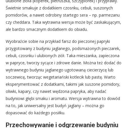
ulubione zioła (koperek, pietruszka, szczypiorek) i przyprawy.
Świetnie smakuje z dodatkiem czosnku, cebuli, suszonych
pomidorów, a nawet odrobiny startego sera – np. parmezanu
czy cheddara. Taka wytrawna wersja może być zaskakującym,
ale bardzo smacznym dodatkiem do obiadu.
Wyobraźcie sobie na przykład farsz do pieczonej papryki
przygotowany z budyniu jaglanego, podsmażonych pieczarek,
cebuli, czosnku i ulubionych ziół. Taka mieszanka, zapieczona
w papryce, tworzy sycące i zdrowe danie. Można też dodać do
wytrawnego budyniu jaglanego ugotowaną ciecierzycę lub
soczewicę, tworząc wegetariański kotlecik lub pastę. Warto
eksperymentować z dodatkami, takimi jak suszone pomidory,
oliwki, kapary, czy nawet wędzona papryka, aby nadać
budyniowi głębi smaku i aromatu. Wersja wytrawna to dowód
na to, jak uniwersalny jest budyń jaglany – można go
dopasować do każdego posiłku.
Przechowywanie i odgrzewanie budyniu