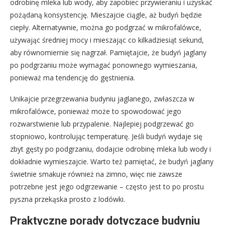
odrobinę mleka lub wody, aby zapobiec przywieraniu i uzyskać
pożądaną konsystencję. Mieszajcie ciągle, aż budyń będzie
ciepły. Alternatywnie, można go podgrzać w mikrofalówce,
używając średniej mocy i mieszając co kilkadziesiąt sekund,
aby równomiernie się nagrzał. Pamiętajcie, że budyń jaglany
po podgrzaniu może wymagać ponownego wymieszania,
ponieważ ma tendencję do gęstnienia.
Unikajcie przegrzewania budyniu jaglanego, zwłaszcza w
mikrofalówce, ponieważ może to spowodować jego
rozwarstwienie lub przypalenie. Najlepiej podgrzewać go
stopniowo, kontrolując temperaturę. Jeśli budyń wydaje się
zbyt gęsty po podgrzaniu, dodajcie odrobinę mleka lub wody i
dokładnie wymieszajcie. Warto też pamiętać, że budyń jaglany
świetnie smakuje również na zimno, więc nie zawsze
potrzebne jest jego odgrzewanie – często jest to po prostu
pyszna przekąska prosto z lodówki.
Praktyczne porady dotyczące budyniu