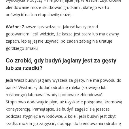
wydobycia słodyczy – nie pomijajcie jej. Wreszcie, zbyt krótkie
blendowanie może skutkować grudkami, dlatego warto
poświęcić na ten etap chwilę dłużej.
Ważne:
Zawsze sprawdzajcie jakość kaszy przed
gotowaniem. Jeśli widzicie, że kasza jest stara lub ma dziwny
zapach, lepiej jej nie używać, bo żaden zabieg nie uratuje
gorzkiego smaku.
Co zrobić, gdy budyń jaglany jest za gęsty
lub za rzadki?
Jeśli Wasz budyń jaglany wyszedł za gęsty, nie ma powodu do
paniki! Wystarczy dodać odrobinę mleka (krowiego lub
roślinnego) lub nawet wody i ponownie zblendować.
Stopniowo dodawajcie płyn, aż uzyskacie pożądaną, kremową
konsystencję. Pamiętajcie, że budyń zagęści się jeszcze
podczas stygnięcia w lodówce. Z kolei, jeśli budyń jest zbyt
rzadki, można go zagęścić, dodając do blendowania odrobinę