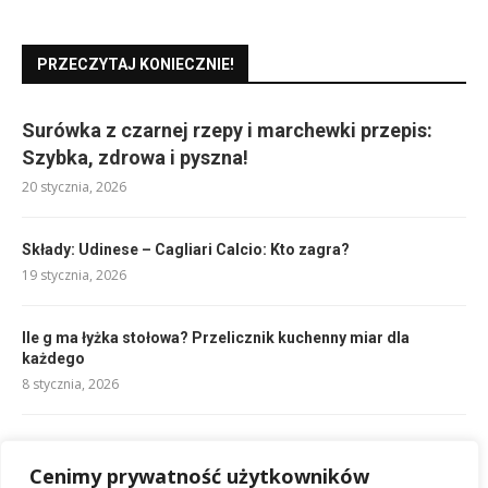
PRZECZYTAJ KONIECZNIE!
Surówka z czarnej rzepy i marchewki przepis:
Szybka, zdrowa i pyszna!
20 stycznia, 2026
Składy: Udinese – Cagliari Calcio: Kto zagra?
19 stycznia, 2026
Ile g ma łyżka stołowa? Przelicznik kuchenny miar dla
każdego
8 stycznia, 2026
Rekord punktów w jednym meczu NBA: kto zdobył najwięcej?
Cenimy prywatność użytkowników
18 stycznia, 2026